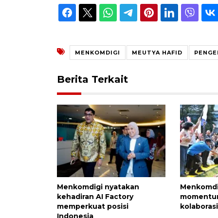
MENKOMDIGI
MEUTYA HAFID
PENGE
Berita Terkait
Menkomdigi nyatakan
Menkomdig
kehadiran AI Factory
momentum
memperkuat posisi
kolaboras
Indonesia