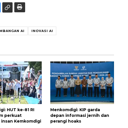
MBANGAN AI
INOVASI AI
i: HUT ke-81 RI
Menkomdigi: KIP garda
 perkuat
depan informasi jernih dan
i insan Kemkomdigi
perangi hoaks