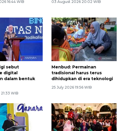
026 16:44 WIB
03 August 2026 20:02 WIB
gi sebut
Menbud: Permainan
e digital
tradisional harus terus
n dalam bentuk
dihidupkan di era teknologi
25 July 2026 19:56 WIB
 21:33 WIB