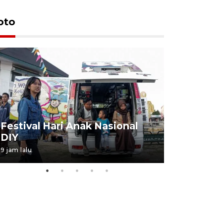
oto
Job Fair 
Festival Hari Anak Nasional
targetkan
DIY
kerja
9 jam lalu
06 August 20