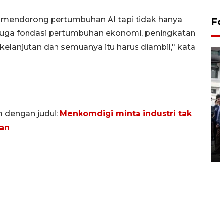
mendorong pertumbuhan AI tapi tidak hanya
F
i juga fondasi pertumbuhan ekonomi, peningkatan
rkelanjutan dan semuanya itu harus diambil," kata
BPJS Kesehatan Yogyakarta
m dengan judul:
Menkomdigi minta industri tak
perkuat sinergi dengan
man
ANTARA Biro DIY
03 August 2026 17:24 WIB