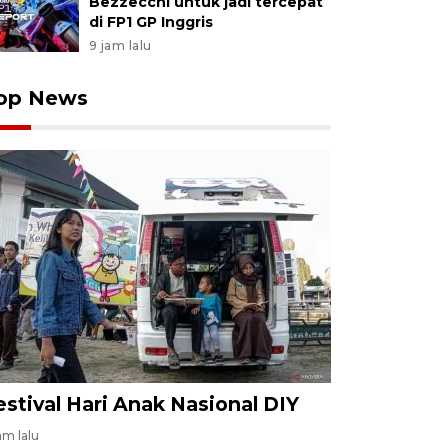
Bezzecchi untuk jadi tercepat
di FP1 GP Inggris
9 jam lalu
op News
estival Hari Anak Nasional DIY
am lalu