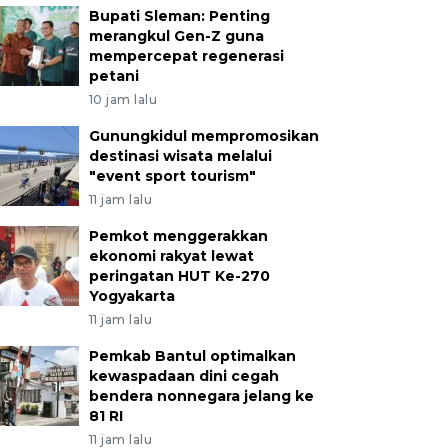
Bupati Sleman: Penting
merangkul Gen-Z guna
mempercepat regenerasi
petani
10 jam lalu
Gunungkidul mempromosikan
destinasi wisata melalui
"event sport tourism"
11 jam lalu
Pemkot menggerakkan
ekonomi rakyat lewat
peringatan HUT Ke-270
Yogyakarta
11 jam lalu
Pemkab Bantul optimalkan
kewaspadaan dini cegah
bendera nonnegara jelang ke
81 RI
11 jam lalu