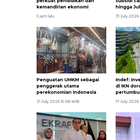
perkuat pendidikan dan
subsidi ca
kemandirian ekonomi
hingga Jul
5 jam lalu
31 July 2026
Penguatan UMKM sebagai
Indef: Inve
penggerak utama
di IKN do
perekonomian Indonesia
pertumbu
21 July 2026 15:08 WIB
17 July 2026