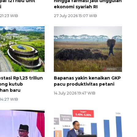
pai 121 ribu unit
hingga farmasi jadi unggulan
i
ekonomi syariah RI
 21:23 WIB
27 July 2026 15:07 WIB
stasi Rp1,25 triliun
Bapanas yakin kenaikan GKP
rong kutub
pacu produktivitas petani
han baru
14 July 2026 19:47 WIB
 14:27 WIB