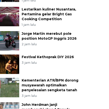
1 jam lalu
Lestarikan kuliner Nusantara,
Pertamina gelar Bright Gas
Cooking Competition
1 jam lalu
Jorge Martin merebut pole
position MotoGP Inggris 2026
2 jam lalu
Festival Kethoprak DIY 2026
3 jam lalu
Kementerian ATR/BPN dorong
musyawarah optimalkan
penyelesaian sengketa tanah
3 jam lalu
John Herdman janji