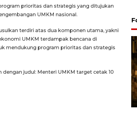
gram prioritas dan strategis yang ditujukan
pengembangan UMKM nasional.
F
usulkan terdiri atas dua komponen utama, yakni
si ekonomi UMKM terdampak bencana di
tuk mendukung program prioritas dan strategis
om dengan judul: Menteri UMKM target cetak 10
Pasokan hortikultura
melimpah picu deflasi DIY
06 August 2026 11:37 WIB