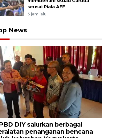
membenahi skuad Garuda
seusai Piala AFF
3 jam lalu
op News
PBD DIY salurkan berbagai
eralatan penanganan bencana