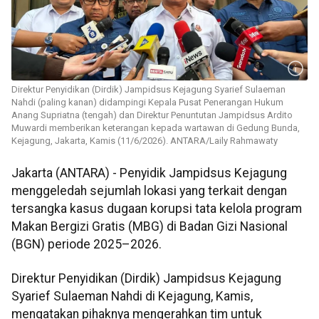
Direktur Penyidikan (Dirdik) Jampidsus Kejagung Syarief Sulaeman
Nahdi (paling kanan) didampingi Kepala Pusat Penerangan Hukum
Anang Supriatna (tengah) dan Direktur Penuntutan Jampidsus Ardito
Muwardi memberikan keterangan kepada wartawan di Gedung Bunda,
Kejagung, Jakarta, Kamis (11/6/2026). ANTARA/Laily Rahmawaty
Jakarta (ANTARA) - Penyidik Jampidsus Kejagung
menggeledah sejumlah lokasi yang terkait dengan
tersangka kasus dugaan korupsi tata kelola program
Makan Bergizi Gratis (MBG) di Badan Gizi Nasional
(BGN) periode 2025–2026.
Direktur Penyidikan (Dirdik) Jampidsus Kejagung
Syarief Sulaeman Nahdi di Kejagung, Kamis,
mengatakan pihaknya mengerahkan tim untuk