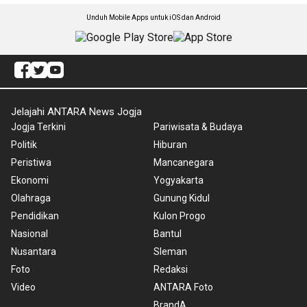
Unduh Mobile Apps untuk iOS dan Android
Jelajahi ANTARA News Jogja
Jogja Terkini
Pariwisata & Budaya
Politik
Hiburan
Peristiwa
Mancanegara
Ekonomi
Yogyakarta
Olahraga
Gunung Kidul
Pendidikan
Kulon Progo
Nasional
Bantul
Nusantara
Sleman
Foto
Redaksi
Video
ANTARA Foto
BrandA