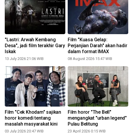
"Lastri: Arwah Kembang
Film "Kuasa Gelap:
Desa", jadi film terakhir Gary
Perjanjian Darah" akan hadir
Iskak
dalam format IMAX
13 July 2026 21:06 WIB
08 August 2026 15:47 WIB
1
m
Film "Cek Khodam" sajikan
Film horor "The Bell"
horor komedi tentang
mengangkat "urban legend"
masalah masyarakat kini
Pulau Belitung
03 July 2026 20:47 WIB
23 April 2026 0:15 WIB