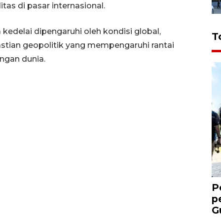
as di pasar internasional.
edelai dipengaruhi oleh kondisi global,
T
stian geopolitik yang mempengaruhi rantai
ngan dunia.
P
p
G