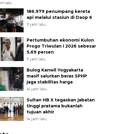
jam lalu
186.979 penumpang kereta
api melalui stasiun di Daop 6
11 jam lalu
Pertumbuhan ekonomi Kulon
Progo Triwulan I 2026 sebesar
5,69 persen
11 jam lalu
Bulog Kanwil Yogyakarta
masif salurkan beras SPHP
jaga stabilitas harga
14 jam lalu
Sultan HB X tegaskan jabatan
tinggi pratama bukanlah
tujuan akhir
14 jam lalu