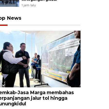
1 jam lalu
op News
emkab-Jasa Marga membahas
erpanjangan jalur tol hingga
unungkidul