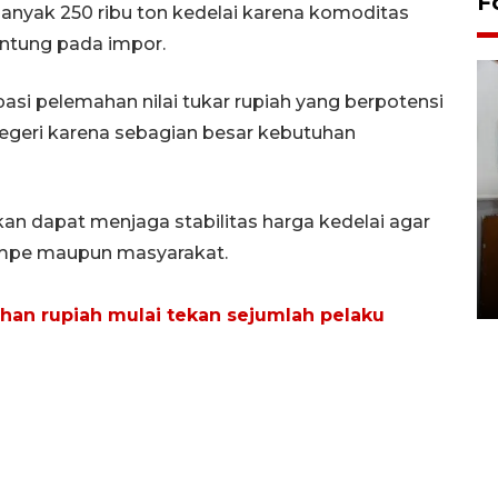
F
anyak 250 ribu ton kedelai karena komoditas
antung pada impor.
asi pelemahan nilai tukar rupiah yang berpotensi
egeri karena sebagian besar kebutuhan
an dapat menjaga stabilitas harga kedelai agar
Pemakaman maestro seni
empe maupun masyarakat.
rupa Nasirun
01 August 2026 21:48 WIB
an rupiah mulai tekan sejumlah pelaku