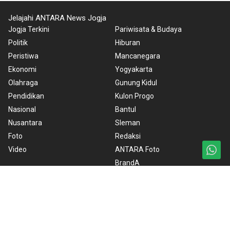
Jelajahi ANTARA News Jogja
Jogja Terkini
Pariwisata & Budaya
Politik
Hiburan
Peristiwa
Mancanegara
Ekonomi
Yogyakarta
Olahraga
Gunung Kidul
Pendidikan
Kulon Progo
Nasional
Bantul
Nusantara
Sleman
Foto
Redaksi
Video
ANTARA Foto
BrandA
RSS
Ketentuan Penggunaan
Kebijakan Cookie
Kebijakan Privasi
Pedoman Media Siber