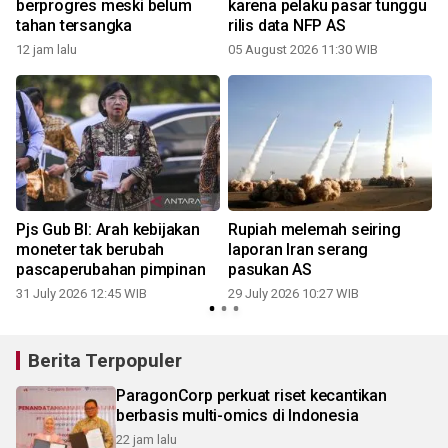
berprogres meski belum
karena pelaku pasar tunggu
tahan tersangka
rilis data NFP AS
12 jam lalu
05 August 2026 11:30 WIB
2
Pjs Gub BI: Arah kebijakan
Rupiah melemah seiring
r
moneter tak berubah
laporan Iran serang
pascaperubahan pimpinan
pasukan AS
31 July 2026 12:45 WIB
29 July 2026 10:27 WIB
2
Berita Terpopuler
ParagonCorp perkuat riset kecantikan
berbasis multi-omics di Indonesia
22 jam lalu