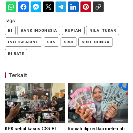
Tags:
BI
BANK INDONESIA
RUPIAH
NILAI TUKAR
INFLOW ASING
SBN
SRBI
SUKU BUNGA
BI RATE
Terkait
s
KPK sebut kasus CSR BI
Rupiah diprediksi melemah