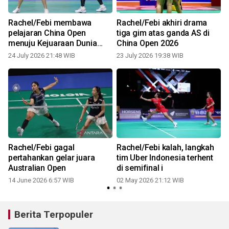
Rachel/Febi membawa
Rachel/Febi akhiri drama
pelajaran China Open
tiga gim atas ganda AS di
menuju Kejuaraan Dunia
China Open 2026
2026
24 July 2026 21:48 WIB
23 July 2026 19:38 WIB
2
Rachel/Febi gagal
Rachel/Febi kalah, langkah
pertahankan gelar juara
tim Uber Indonesia terhent
Australian Open
di semifinal i
14 June 2026 6:57 WIB
02 May 2026 21:12 WIB
Berita Terpopuler