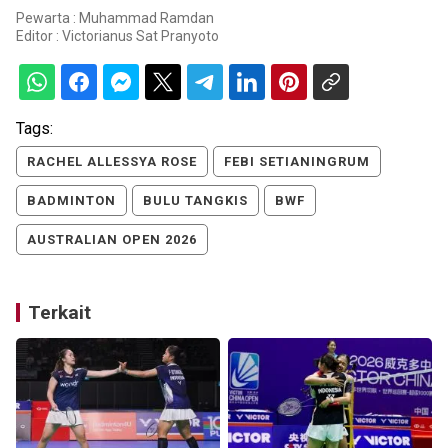
Pewarta : Muhammad Ramdan
Editor :
Victorianus Sat Pranyoto
Tags:
RACHEL ALLESSYA ROSE
FEBI SETIANINGRUM
BADMINTON
BULU TANGKIS
BWF
AUSTRALIAN OPEN 2026
Terkait