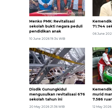
Menko PMK: Revitalisasi
Kemendikd
sekolah bukti negara peduli
71.744 se
pendidikan anak
06 June 202
10 June 2026 19:34 WIB
Disdik Gunungkidul
Kemendik
mengusulkan revitalisasi 676
murid mam
sekolah tahun ini
7.586 rua
20 May 2026 21:36 WIB
12 May 2026