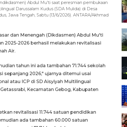
ndikdasmen) Abdul Mu'ti saat peresmian pembukaan
ltilingual Darussalam Kudus (SDA Mulida) di Desa
us, Jawa Tengah, Sabtu (13/6/2026). ANTARA/Akhmad
asar dan Menengah (Dikdasmen) Abdul Mu'ti
2025-2026 berhasil melakukan revitalisasi
ah Air.
mudian tahun ini ada tambahan 71.744 sekolah
i sepanjang 2026," ujarnya ditemui usai
l atau ICP di SD Aisyiyah Multilingual
 Getassrabi, Kecamatan Gebog, Kabupaten
kan revitalisasi 11.744 satuan pendidikan
 Kemudian ada tambahan 60.000 satuan