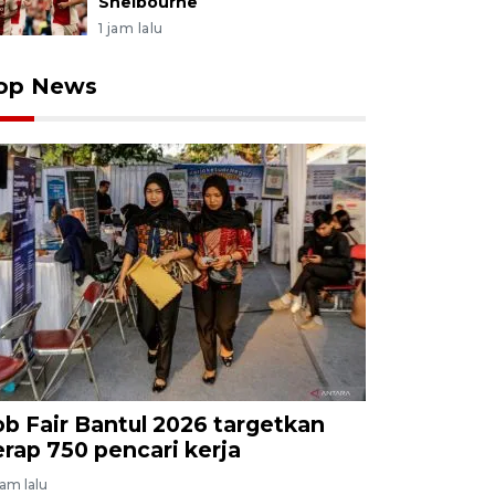
Shelbourne
1 jam lalu
op News
ob Fair Bantul 2026 targetkan
erap 750 pencari kerja
jam lalu