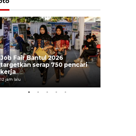
oto
Job Fair Bantul 2026
targetkan serap 750 pencari
Lelang b
kerja
Kejaksaa
12 jam lalu
16 jam lalu