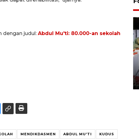
F
m dengan judul:
Abdul Mu'ti: 80.000-an sekolah
Pameran seni rupa karya
seniman neurodivergen
03 August 2026 13:03 WIB
KOLAH
MENDIKDASMEN
ABDUL MU'TI
KUDUS