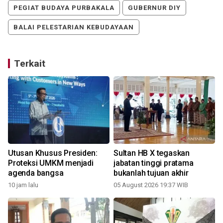
PEGIAT BUDAYA PURBAKALA
GUBERNUR DIY
BALAI PELESTARIAN KEBUDAYAAN
Terkait
Utusan Khusus Presiden:
Sultan HB X tegaskan
a
Proteksi UMKM menjadi
jabatan tinggi pratama
agenda bangsa
bukanlah tujuan akhir
10 jam lalu
05 August 2026 19:37 WIB
2