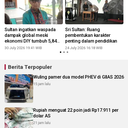
Sultan ingatkan waspada
Sri Sultan: Ruang
dampak global meski
pembentukan karakter
ekonomi DIY tumbuh 5,84
penting dalam pendidikan
persen
30 July 2026 19:41 WIB
24 July 2026 16:18 WIB
1
Berita Terpopuler
Wuling pamer dua model PHEV di GIIAS 2026
15 jam lalu
Rupiah menguat 22 poin jadi Rp17.911 per
dolar AS
21 jam lalu