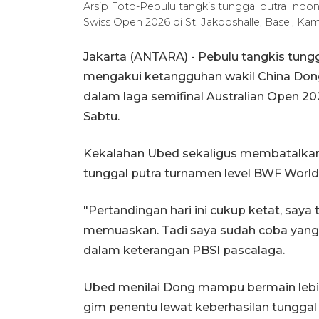
Arsip Foto-Pebulu tangkis tunggal putra Indon
Swiss Open 2026 di St. Jakobshalle, Basel, Ka
Jakarta (ANTARA) - Pebulu tangkis tungg
mengakui ketangguhan wakil China Dong T
dalam laga semifinal Australian Open 20
Sabtu.
Kekalahan Ubed sekaligus membatalkan t
tunggal putra turnamen level BWF World
"Pertandingan hari ini cukup ketat, say
memuaskan. Tadi saya sudah coba yang t
dalam keterangan PBSI pascalaga.
Ubed menilai Dong mampu bermain lebih
gim penentu lewat keberhasilan tungga