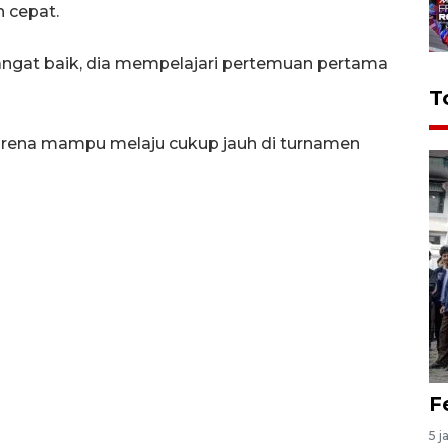
 cepat.
angat baik, dia mempelajari pertemuan pertama
T
arena mampu melaju cukup jauh di turnamen
F
5 j