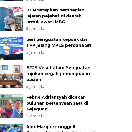
BGN tetapkan pembagian
jajaran pejabat di daerah
untuk awasi MBG
5 jam lalu
beri penguatan kepsek dan
TPP jelang MPLS perdana SNT
5 jam lalu
BPJS Kesehatan: Penguatan
rujukan cegah penumpukan
pasien
5 jam lalu
Febrie Adriansyah dicecar
puluhan pertanyaan saat di
Kejagung
6 jam lalu
Alex Marquez ungguli