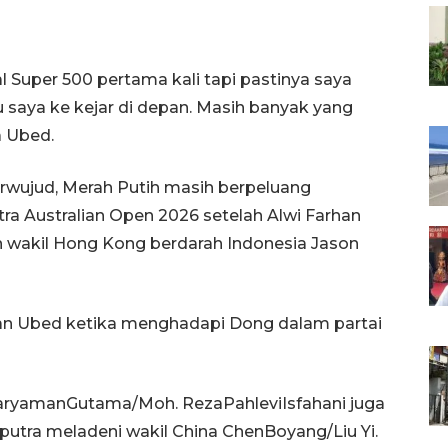
Super 500 pertama kali tapi pastinya saya
 saya ke kejar di depan. Masih banyak yang
a Ubed.
terwujud, Merah Putih masih berpeluang
ra Australian Open 2026 setelah Alwi Farhan
n wakil Hong Kong berdarah Indonesia Jason
han Ubed ketika menghadapi Dong dalam partai
 KaryamanGutama/Moh. RezaPahleviIsfahani juga
 putra meladeni wakil China ChenBoyang/Liu Yi.