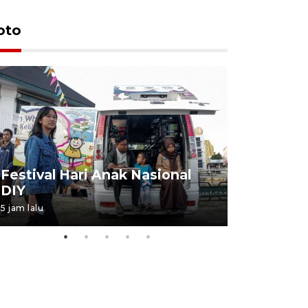
oto
Job Fair 
Festival Hari Anak Nasional
targetkan
DIY
kerja
5 jam lalu
06 August 20