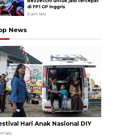
Bezzecchi untuk jadi tercepat
di FP1 GP Inggris
6 jam lalu
op News
estival Hari Anak Nasional DIY
am lalu