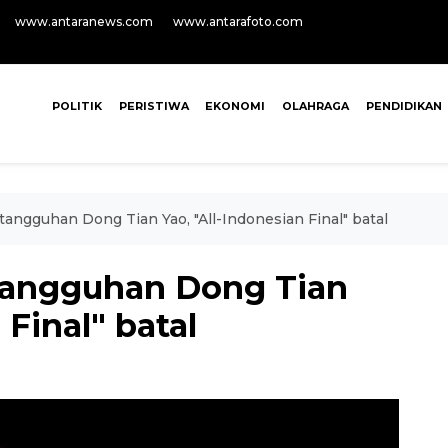
www.antaranews.com
www.antarafoto.com
POLITIK
PERISTIWA
EKONOMI
OLAHRAGA
PENDIDIKAN
ngguhan Dong Tian Yao, "All-Indonesian Final" batal
angguhan Dong Tian
 Final" batal