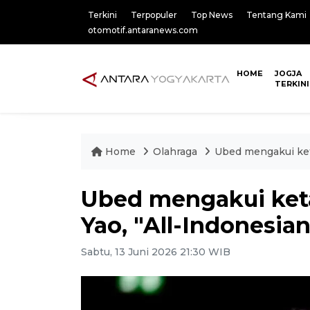
Terkini
Terpopuler
Top News
Tentang Kami
otomotif.antaranews.com
HOME
JOGJA
TERKINI
Home
Olahraga
Ubed mengakui keta
Ubed mengakui ket
Yao, "All-Indonesian
Sabtu, 13 Juni 2026 21:30 WIB