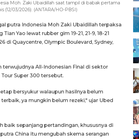
esia Moh. Zaki Ubaidillah saat tampil di babak pertama
mis (12/03/2026). (ANTARA/HO-PBSI)
al putra Indonesia Moh Zaki Ubaidillah terpaksa
ian Yao lewat rubber gim 19-21, 21-9, 18-21
26 di Quaycentre, Olympic Boulevard, Sydney,
erwujudnya All-Indonesian Final di sektor
 Tour Super 300 tersebut.
a tetap bersyukur walaupun hasilnya belum
erbaik, ya mungkin belum rezeki," ujar Ubed
 baik sepanjang pertandingan, khususnya di
l putra China itu mengubah skema serangan