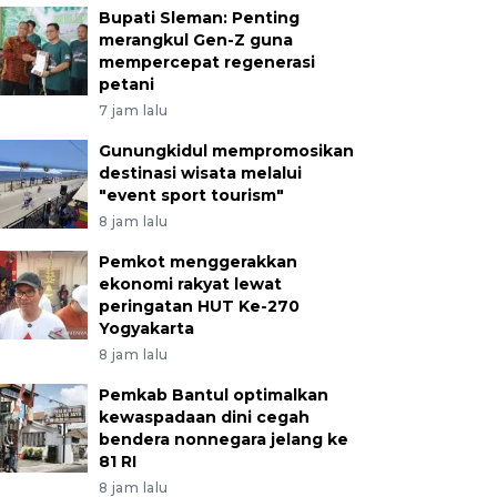
Bupati Sleman: Penting
merangkul Gen-Z guna
mempercepat regenerasi
petani
7 jam lalu
Gunungkidul mempromosikan
destinasi wisata melalui
"event sport tourism"
8 jam lalu
Pemkot menggerakkan
ekonomi rakyat lewat
peringatan HUT Ke-270
Yogyakarta
8 jam lalu
Pemkab Bantul optimalkan
kewaspadaan dini cegah
bendera nonnegara jelang ke
81 RI
8 jam lalu