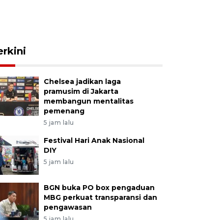
erkini
Chelsea jadikan laga
pramusim di Jakarta
membangun mentalitas
pemenang
5 jam lalu
Festival Hari Anak Nasional
DIY
5 jam lalu
BGN buka PO box pengaduan
MBG perkuat transparansi dan
pengawasan
5 jam lalu