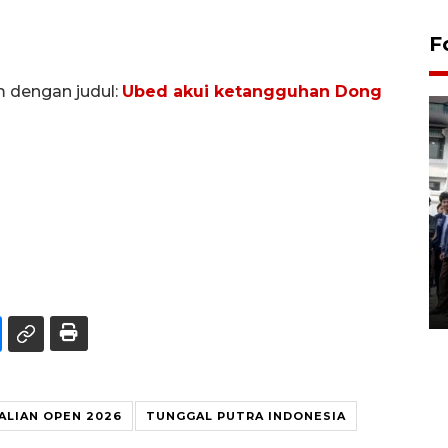
F
m dengan judul:
Ubed akui ketangguhan Dong
BPJS Kesehatan Yogyakarta
perkuat sinergi dengan
ANTARA Biro DIY
03 August 2026 17:24 WIB
ALIAN OPEN 2026
TUNGGAL PUTRA INDONESIA