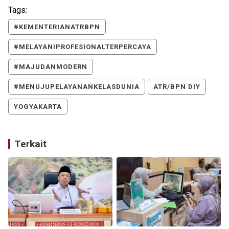
Tags:
#KEMENTERIANATRBPN
#MELAYANIPROFESIONALTERPERCAYA
#MAJUDANMODERN
#MENUJUPELAYANANKELASDUNIA
ATR/BPN DIY
YOGYAKARTA
Terkait