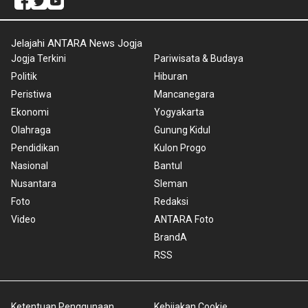
Jelajahi ANTARA News Jogja
Jogja Terkini
Pariwisata & Budaya
Politik
Hiburan
Peristiwa
Mancanegara
Ekonomi
Yogyakarta
Olahraga
Gunung Kidul
Pendidikan
Kulon Progo
Nasional
Bantul
Nusantara
Sleman
Foto
Redaksi
Video
ANTARA Foto
BrandA
RSS
Ketentuan Penggunaan
Kebijakan Cookie