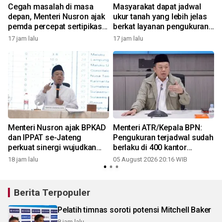
Cegah masalah di masa
Masyarakat dapat jadwal
depan, Menteri Nusron ajak
ukur tanah yang lebih jelas
pemda percepat sertipikasi
berkat layanan pengukuran
tanah rumah ibadah di NTT
terjadwal
17 jam lalu
17 jam lalu
r
Menteri Nusron ajak BPKAD
Menteri ATR/Kepala BPN:
dan IPPAT se-Jateng
Pengukuran terjadwal sudah
perkuat sinergi wujudkan
berlaku di 400 kantor
h
transformasi layanan
pertanahan
18 jam lalu
05 August 2026 20:16 WIB
pertanahan
Berita Terpopuler
Pelatih timnas soroti potensi Mitchell Baker
8 jam lalu