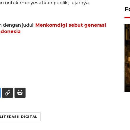
an untuk menyesatkan publik," ujarnya.
F
m dengan judul:
Menkomdigi sebut generasi
ndonesia
Pasokan hortikultura
melimpah picu deflasi DIY
06 August 2026 11:37 WIB
LITERASII DIGITAL