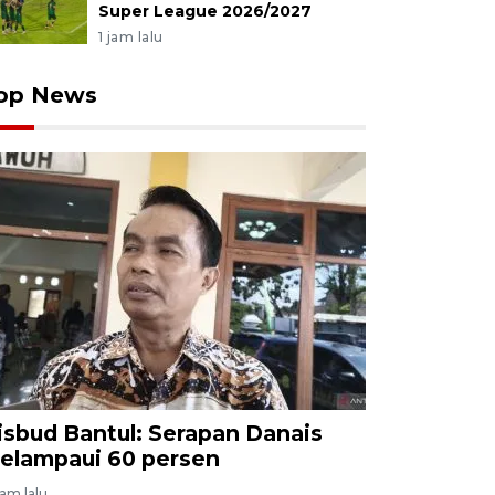
Super League 2026/2027
1 jam lalu
op News
isbud Bantul: Serapan Danais
elampaui 60 persen
jam lalu