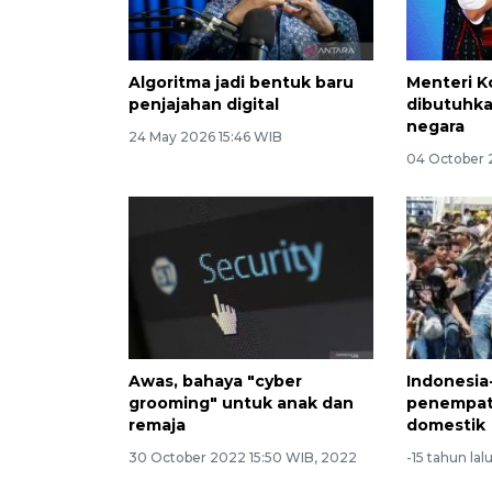
Algoritma jadi bentuk baru
Menteri K
penjajahan digital
dibutuhk
negara
24 May 2026 15:46 WIB
04 October 
Awas, bahaya "cyber
Indonesia
grooming" untuk anak dan
penempat
remaja
domestik
30 October 2022 15:50 WIB, 2022
-15 tahun lal