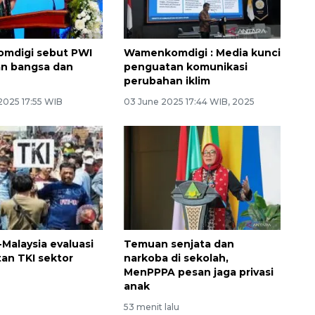
omdigi sebut PWI
Wamenkomdigi : Media kunci
an bangsa dan
penguatan komunikasi
perubahan iklim
2025 17:55 WIB
03 June 2025 17:44 WIB, 2025
-Malaysia evaluasi
Temuan senjata dan
an TKI sektor
narkoba di sekolah,
MenPPPA pesan jaga privasi
anak
u
53 menit lalu