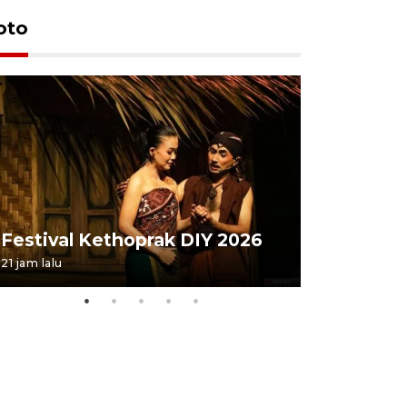
oto
Festival 
Festival Kethoprak DIY 2026
DIY
21 jam lalu
07 August 202