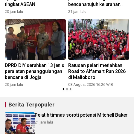
tingkat ASEAN
bencana tujuh kelurahan
Yogyakarta
20 jam lalu
21 jam lalu
DPRD DIY serahkan 13 jenis
Ratusan pelari meriahkan
peralatan penanggulangan
Road to Alfamart Run 2026
bencana di Jogja
di Malioboro
23 jam lalu
08 August 2026 16:26 WIB
Berita Terpopuler
Pelatih timnas soroti potensi Mitchell Baker
21 jam lalu