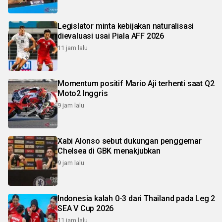
Legislator minta kebijakan naturalisasi
dievaluasi usai Piala AFF 2026
11 jam lalu
Momentum positif Mario Aji terhenti saat Q2
Moto2 Inggris
9 jam lalu
Xabi Alonso sebut dukungan penggemar
Chelsea di GBK menakjubkan
9 jam lalu
Indonesia kalah 0-3 dari Thailand pada Leg 2
SEA V Cup 2026
11 jam lalu