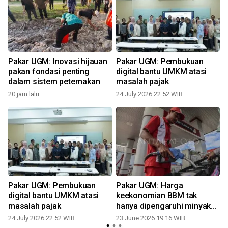
Pakar UGM: Inovasi hijauan
Pakar UGM: Pembukuan
pakan fondasi penting
digital bantu UMKM atasi
dalam sistem peternakan
masalah pajak
20 jam lalu
24 July 2026 22:52 WIB
Pakar UGM: Pembukuan
Pakar UGM: Harga
digital bantu UMKM atasi
keekonomian BBM tak
masalah pajak
hanya dipengaruhi minyak
mentah
24 July 2026 22:52 WIB
23 June 2026 19:16 WIB