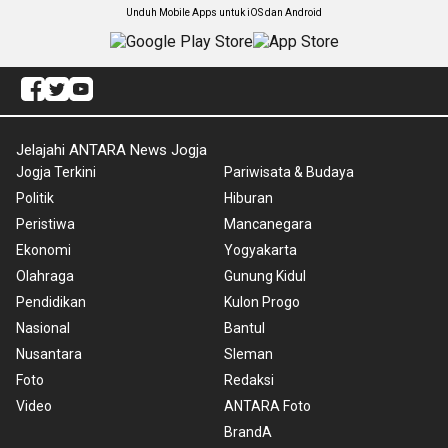
Unduh Mobile Apps untuk iOS dan Android
Jelajahi ANTARA News Jogja
Jogja Terkini
Pariwisata & Budaya
Politik
Hiburan
Peristiwa
Mancanegara
Ekonomi
Yogyakarta
Olahraga
Gunung Kidul
Pendidikan
Kulon Progo
Nasional
Bantul
Nusantara
Sleman
Foto
Redaksi
Video
ANTARA Foto
BrandA