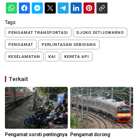
Tags:
PENGAMAT TRANSPORTASI
DJOKO SETIJOWARNO
PENGAMAT
PERLINTASAN SEBIDANG
KESELAMATAN
KAI
KERETA API
Terkait
Pengamat soroti pentingnya
Pengamat dorong