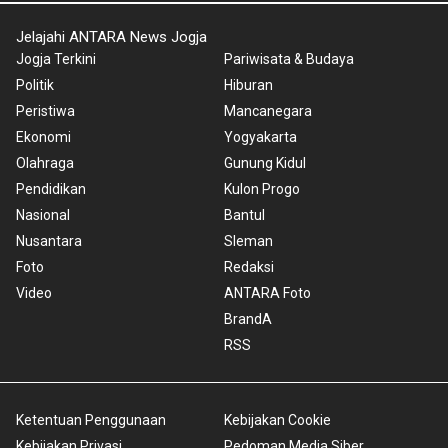
Jelajahi ANTARA News Jogja
Jogja Terkini
Pariwisata & Budaya
Politik
Hiburan
Peristiwa
Mancanegara
Ekonomi
Yogyakarta
Olahraga
Gunung Kidul
Pendidikan
Kulon Progo
Nasional
Bantul
Nusantara
Sleman
Foto
Redaksi
Video
ANTARA Foto
BrandA
RSS
Ketentuan Penggunaan
Kebijakan Cookie
Kebijakan Privasi
Pedoman Media Siber