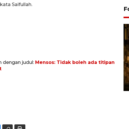
ata Saifullah.
F
m dengan judul:
Mensos: Tidak boleh ada titipan
t
Pasokan hortikultura
melimpah picu deflasi DIY
06 August 2026 11:37 WIB