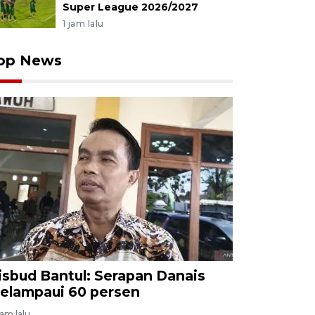
Super League 2026/2027
1 jam lalu
op News
isbud Bantul: Serapan Danais
elampaui 60 persen
jam lalu