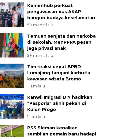
Kemenhub perkuat
pengawasan bus AKAP
bangun budaya keselamatan
58 menit lalu
Temuan senjata dan narkoba
di sekolah, MenPPPA pesan
jaga privasi anak
59 menit lalu
Tim reaksi cepat BPBD
Lumajang tangani karhutla
kawasan wisata Bromo
1 jam lalu
Kanwil Imigrasi DIY hadirkan
"Pasporia" akhir pekan di
Kulon Progo
1 jam lalu
PSS Sleman kenalkan
sembilan pemain baru hadapi