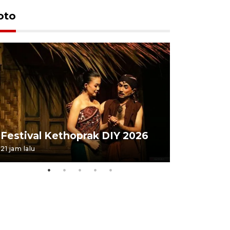
oto
Festival 
Festival Kethoprak DIY 2026
DIY
21 jam lalu
07 August 202