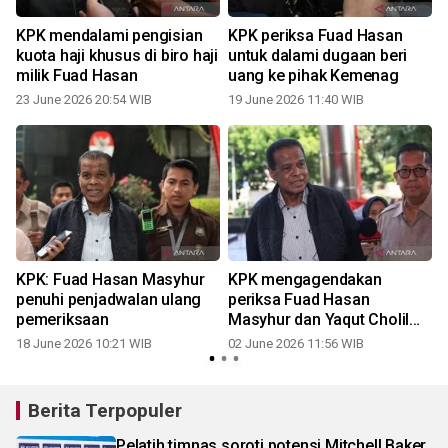
KPK mendalami pengisian
KPK periksa Fuad Hasan
kuota haji khusus di biro haji
untuk dalami dugaan beri
milik Fuad Hasan
uang ke pihak Kemenag
23 June 2026 20:54 WIB
19 June 2026 11:40 WIB
KPK: Fuad Hasan Masyhur
KPK mengagendakan
penuhi penjadwalan ulang
periksa Fuad Hasan
pemeriksaan
Masyhur dan Yaqut Cholil
Qoumas
18 June 2026 10:21 WIB
02 June 2026 11:56 WIB
Berita Terpopuler
Pelatih timnas soroti potensi Mitchell Baker