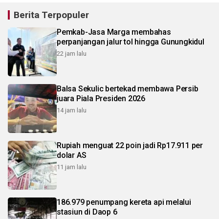
Berita Terpopuler
Pemkab-Jasa Marga membahas
perpanjangan jalur tol hingga Gunungkidul
22 jam lalu
Balsa Sekulic bertekad membawa Persib
juara Piala Presiden 2026
14 jam lalu
Rupiah menguat 22 poin jadi Rp17.911 per
dolar AS
11 jam lalu
186.979 penumpang kereta api melalui
stasiun di Daop 6