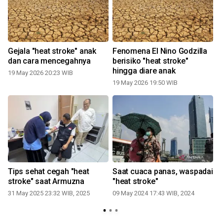
Gejala "heat stroke" anak
Fenomena El Nino Godzilla
s
dan cara mencegahnya
berisiko "heat stroke"
"
hingga diare anak
19 May 2026 20:23 WIB
19 May 2026 19:50 WIB
Tips sehat cegah "heat
Saat cuaca panas, waspadai
stroke" saat Armuzna
"heat stroke"
31 May 2025 23:32 WIB, 2025
09 May 2024 17:43 WIB, 2024