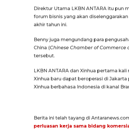
Direktur Utama LKBN ANTARA itu pun m
forum bisnis yang akan diselenggaraka
akhir tahun ini.
Benny juga mengundang para pengusaha
China (
Chinese Chamber of Commerce a
tersebut.
LKBN ANTARA dan Xinhua pertama kali m
Xinhua baru dapat beroperasi di Jakart
Xinhua berbahasa Indonesia di kanal B
Berita ini telah tayang di Antaranews.co
perluasan kerja sama bidang komersia