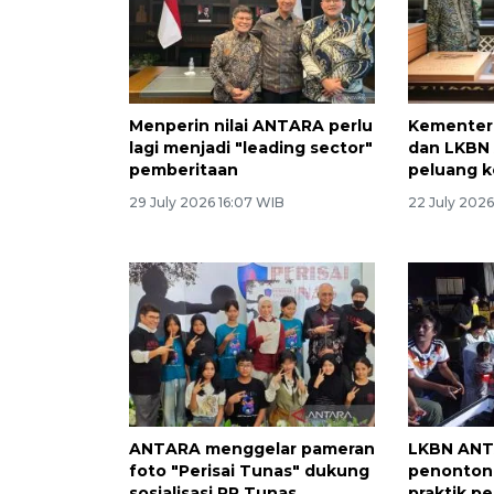
Menperin nilai ANTARA perlu
Kementer
lagi menjadi "leading sector"
dan LKBN 
pemberitaan
peluang k
29 July 2026 16:07 WIB
22 July 202
ANTARA menggelar pameran
LKBN ANT
foto "Perisai Tunas" dukung
penonton 
sosialisasi PP Tunas
praktik pe