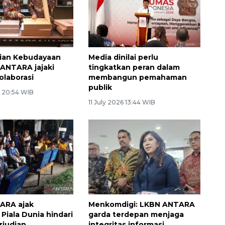
ian Kebudayaan
Media dinilai perlu
ANTARA jajaki
tingkatkan peran dalam
olaborasi
membangun pemahaman
publik
6 20:54 WIB
11 July 2026 13:44 WIB
ARA ajak
Menkomdigi: LKBN ANTARA
Piala Dunia hindari
garda terdepan menjaga
rjudian
integritas informasi