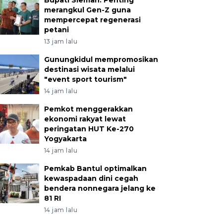
merangkul Gen-Z guna
mempercepat regenerasi
petani
13 jam lalu
Gunungkidul mempromosikan
destinasi wisata melalui
"event sport tourism"
14 jam lalu
Pemkot menggerakkan
ekonomi rakyat lewat
peringatan HUT Ke-270
Yogyakarta
14 jam lalu
Pemkab Bantul optimalkan
kewaspadaan dini cegah
bendera nonnegara jelang ke
81 RI
14 jam lalu