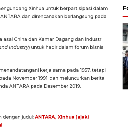
F
engundang Xinhua untuk berpartisipasi dalam
n ANTARA dan direncanakan berlangsung pada
 asal China dan Kamar Dagang dan Industri
nd Industry
) untuk hadir dalam forum bisnis
BPJS Kesehatan Yogyakarta
perkuat sinergi dengan
enandatangani kerja sama pada 1957, tetapi
ANTARA Biro DIY
a pada November 1991, dan meluncurkan berita
03 August 2026 17:24 WIB
randa ANTARA pada Desember 2019.
m dengan judul:
ANTARA, Xinhua jajaki
l