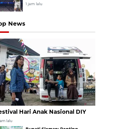
1 jam lalu
op News
estival Hari Anak Nasional DIY
jam lalu
Bupati Sleman: Penting