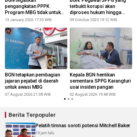
BGN tegaskan
BGN: Pegawai SPPG yang
pengangkatan PPPK
terbukti korupsi akan
Program MBG tidak untuk
diproses hukum hingga
seluruh pegawai SPPG
pemecatan
13 January 2026 17:35 WIB
09 October 2025 19:12 WIB
3
BGN tetapkan pembagian
Kepala BGN hentikan
t
jajaran pejabat di daerah
sementara SPPG Karangturi
untuk awasi MBG
usai insiden pangan
07 August 2026 21:38 WIB
02 August 2026 19:48 WIB
2
Berita Terpopuler
Pelatih timnas soroti potensi Mitchell Baker
19 jam lalu