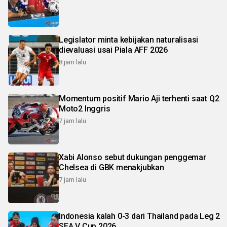
Legislator minta kebijakan naturalisasi
dievaluasi usai Piala AFF 2026
8 jam lalu
Momentum positif Mario Aji terhenti saat Q2
Moto2 Inggris
7 jam lalu
Xabi Alonso sebut dukungan penggemar
Chelsea di GBK menakjubkan
7 jam lalu
Indonesia kalah 0-3 dari Thailand pada Leg 2
SEA V Cup 2026