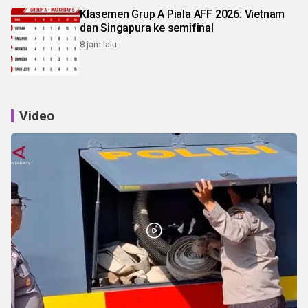
Klasemen Grup A Piala AFF 2026: Vietnam
dan Singapura ke semifinal
8 jam lalu
Video