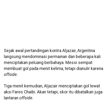
Sejak awal pertandingan kontra Aljazair, Argentina
langsung mendominasi permainan dan beberapa kali
menciptakan peluang berbahaya. Messi sempat
membuat gol pada menit kelima, tetapi dianulir karena
offside
.
Tiga menit kemudian, Aljazair menciptakan gol lewat
aksi Fares Chaibi. Akan tetapi, skor itu dibatalkan juga
lantaran
offside
.