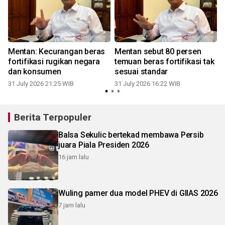
Mentan: Kecurangan beras
Mentan sebut 80 persen
fortifikasi rugikan negara
temuan beras fortifikasi tak
dan konsumen
sesuai standar
31 July 2026 21:25 WIB
31 July 2026 16:22 WIB
2
Berita Terpopuler
Balsa Sekulic bertekad membawa Persib
juara Piala Presiden 2026
16 jam lalu
Wuling pamer dua model PHEV di GIIAS 2026
7 jam lalu