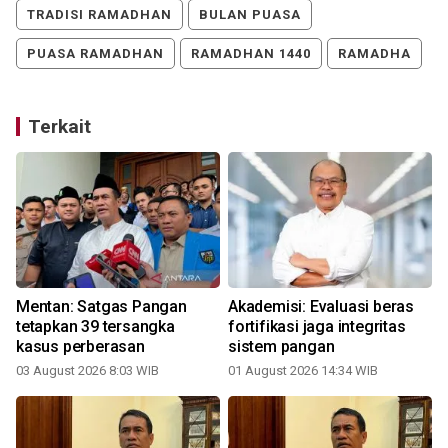
TRADISI RAMADHAN
BULAN PUASA
PUASA RAMADHAN
RAMADHAN 1440
RAMADHA
Terkait
Mentan: Satgas Pangan
Akademisi: Evaluasi beras
tetapkan 39 tersangka
fortifikasi jaga integritas
kasus perberasan
sistem pangan
03 August 2026 8:03 WIB
01 August 2026 14:34 WIB
3