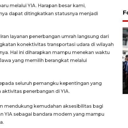
aru melalui YIA. Harapan besar kami,
F
nya dapat ditingkatkan statusnya menjadi
iran layanan penerbangan umrah langsung dari
ngkatan konektivitas transportasi udara di wilayah
rnya. Hal ini diharapkan mampu menekan waktu
r Jawa yang memilih berangkat melalui
BPJS Kesehatan Yogyakarta
perkuat sinergi dengan
ANTARA Biro DIY
 kepada seluruh pemangku kepentingan yang
03 August 2026 17:24 WIB
aktivitas penerbangan di YIA.
dalam mendukung kemudahan aksesibilitas bagi
an YIA sebagai bandara modern yang mampu
a.