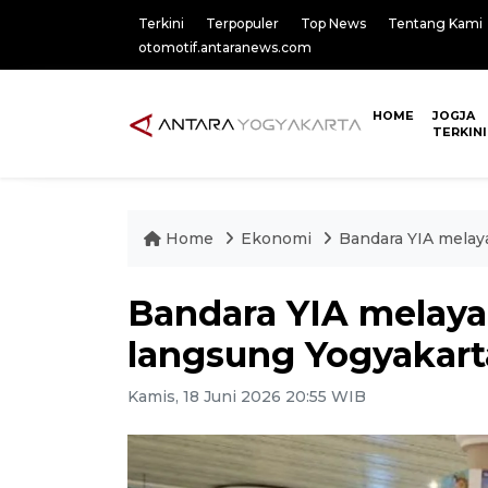
Terkini
Terpopuler
Top News
Tentang Kami
otomotif.antaranews.com
HOME
JOGJA
TERKINI
Home
Ekonomi
Bandara YIA melay
Bandara YIA melay
langsung Yogyakart
Kamis, 18 Juni 2026 20:55 WIB