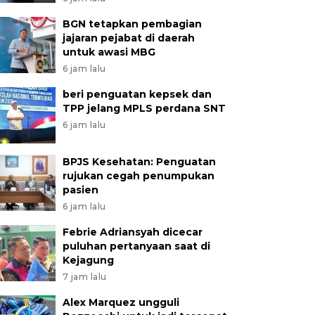
BGN tetapkan pembagian
jajaran pejabat di daerah
untuk awasi MBG
6 jam lalu
beri penguatan kepsek dan
TPP jelang MPLS perdana SNT
6 jam lalu
BPJS Kesehatan: Penguatan
rujukan cegah penumpukan
pasien
6 jam lalu
Febrie Adriansyah dicecar
puluhan pertanyaan saat di
Kejagung
7 jam lalu
Alex Marquez ungguli