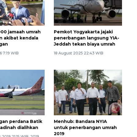
.000 jamaah umrah
Pemkot Yogyakarta jajaki
an akibat kendala
penerbangan langsung YIA-
gan
Jeddah tekan biaya umrah
6 7:19 WIB
18 August 2025 22:43 WIB
gan perdana Batik
Menhub: Bandara NYIA
Madinah dialihkan
untuk penerbangan umrah
2019
2019 21:15 WIB, 2019