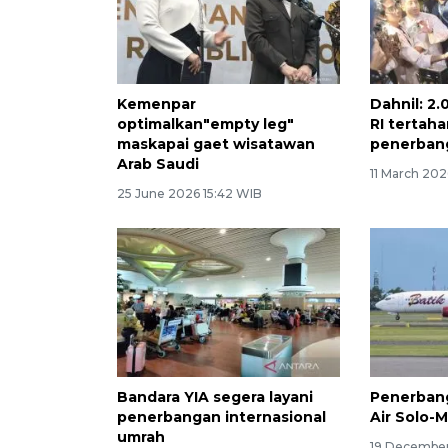
Kemenpar
Dahnil: 2
optimalkan"empty leg"
RI tertah
maskapai gaet wisatawan
penerban
Arab Saudi
11 March 202
25 June 2026 15:42 WIB
Bandara YIA segera layani
Penerban
penerbangan internasional
Air Solo-
umrah
19 December 