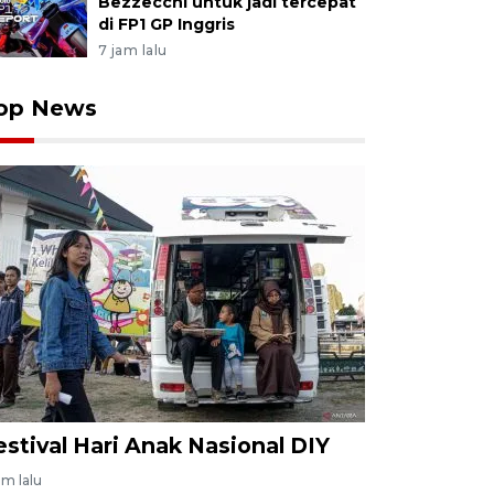
Bezzecchi untuk jadi tercepat
di FP1 GP Inggris
7 jam lalu
op News
estival Hari Anak Nasional DIY
am lalu