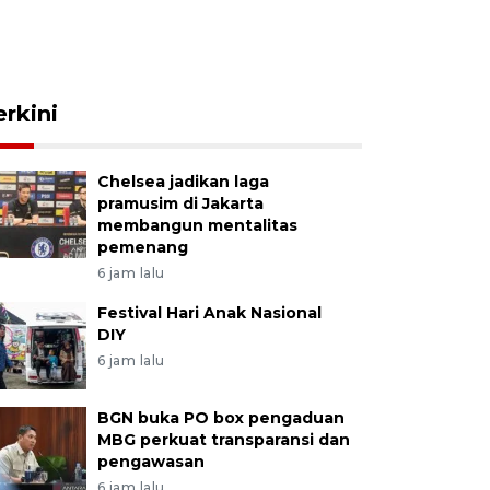
erkini
Chelsea jadikan laga
pramusim di Jakarta
membangun mentalitas
pemenang
6 jam lalu
Festival Hari Anak Nasional
DIY
6 jam lalu
BGN buka PO box pengaduan
MBG perkuat transparansi dan
pengawasan
6 jam lalu