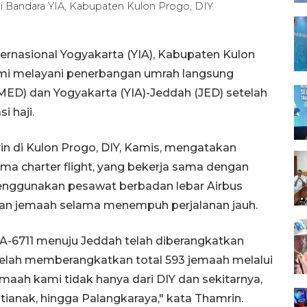
i Bandara YIA, Kabupaten Kulon Progo, DIY.
ernasional Yogyakarta (YIA), Kabupaten Kulon
smi melayani penerbangan umrah langsung
MED) dan Yogyakarta (YIA)-Jeddah (JED) setelah
 haji.
 di Kulon Progo, DIY, Kamis, mengatakan
ma charter flight, yang bekerja sama dengan
enggunakan pesawat berbadan lebar Airbus
n jemaah selama menempuh perjalanan jauh.
-6711 menuju Jeddah telah diberangkatkan
i telah memberangkatkan total 593 jemaah melalui
maah kami tidak hanya dari DIY dan sekitarnya,
ntianak, hingga Palangkaraya," kata Thamrin.