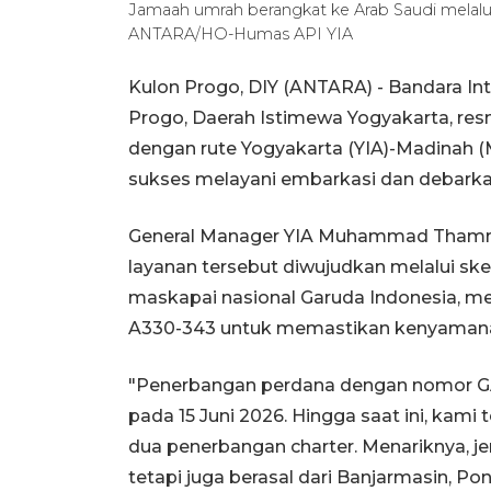
Jamaah umrah berangkat ke Arab Saudi melalu
ANTARA/HO-Humas API YIA
Kulon Progo, DIY (ANTARA) - Bandara Int
Progo, Daerah Istimewa Yogyakarta, re
dengan rute Yogyakarta (YIA)-Madinah (
sukses melayani embarkasi dan debarkasi
General Manager YIA Muhammad Thamrin
layanan tersebut diwujudkan melalui ske
maskapai nasional Garuda Indonesia, m
A330-343 untuk memastikan kenyamana
"Penerbangan perdana dengan nomor GA
pada 15 Juni 2026. Hingga saat ini, kam
dua penerbangan charter. Menariknya, je
tetapi juga berasal dari Banjarmasin, Po