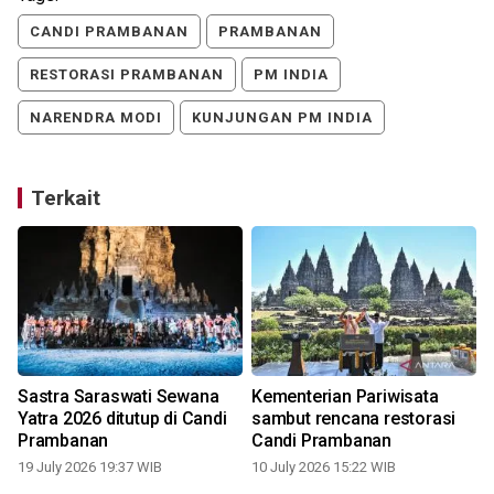
CANDI PRAMBANAN
PRAMBANAN
RESTORASI PRAMBANAN
PM INDIA
NARENDRA MODI
KUNJUNGAN PM INDIA
Terkait
i
Sastra Saraswati Sewana
Kementerian Pariwisata
Yatra 2026 ditutup di Candi
sambut rencana restorasi
Prambanan
Candi Prambanan
19 July 2026 19:37 WIB
10 July 2026 15:22 WIB
0