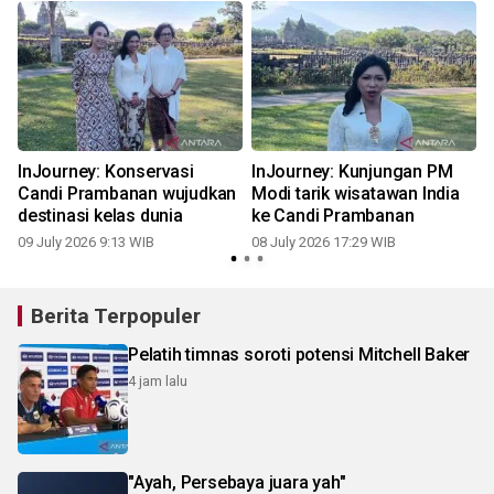
InJourney: Konservasi
InJourney: Kunjungan PM
Candi Prambanan wujudkan
Modi tarik wisatawan India
destinasi kelas dunia
ke Candi Prambanan
09 July 2026 9:13 WIB
08 July 2026 17:29 WIB
0
Berita Terpopuler
Pelatih timnas soroti potensi Mitchell Baker
4 jam lalu
"Ayah, Persebaya juara yah"