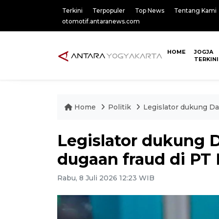
Terkini
Terpopuler
Top News
Tentang Kami
otomotif.antaranews.com
HOME
JOGJA
TERKINI
Home
Politik
Legislator dukung Da
Legislator dukung 
dugaan fraud di PT
Rabu, 8 Juli 2026 12:23 WIB