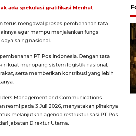
F
ak ada spekulasi gratifikasi Menhut
an terus mengawal proses pembenahan tata
lainnya agar mampu menjalankan fungsi
daya saing nasional.
k pembenahan PT Pos Indonesia. Dengan tata
in kuat menopang sistem logistik nasional,
Pasokan hortikultura
kat, serta memberikan kontribusi yang lebih
melimpah picu deflasi DIY
tanya.
06 August 2026 11:37 WIB
holders Management and Communications
n resmi pada 3 Juli 2026, menyatakan pihaknya
uk melanjutkan agenda restrukturisasi PT Pos
ari jabatan Direktur Utama.