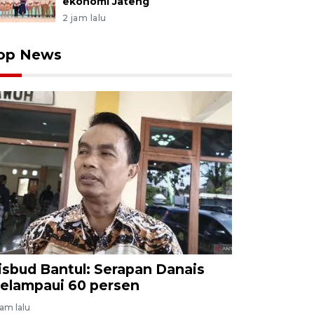
ekonomi Jateng
2 jam lalu
op News
isbud Bantul: Serapan Danais
elampaui 60 persen
jam lalu