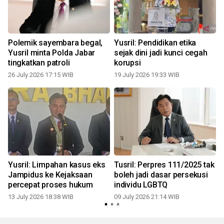
Polemik sayembara begal,
Yusril: Pendidikan etika
Yusril minta Polda Jabar
sejak dini jadi kunci cegah
tingkatkan patroli
korupsi
26 July 2026 17:15 WIB
19 July 2026 19:33 WIB
0
Yusril: Limpahan kasus eks
Tusril: Perpres 111/2025 tak
Jampidus ke Kejaksaan
boleh jadi dasar persekusi
percepat proses hukum
individu LGBTQ
13 July 2026 18:38 WIB
09 July 2026 21:14 WIB