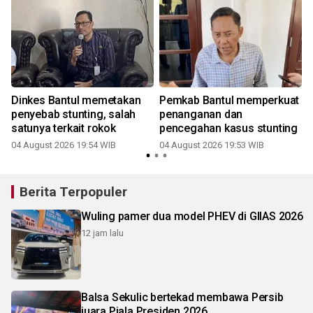
Dinkes Bantul memetakan
Pemkab Bantul memperkuat
penyebab stunting, salah
penanganan dan
s
satunya terkait rokok
pencegahan kasus stunting
04 August 2026 19:54 WIB
04 August 2026 19:53 WIB
Berita Terpopuler
Wuling pamer dua model PHEV di GIIAS 2026
12 jam lalu
Balsa Sekulic bertekad membawa Persib
juara Piala Presiden 2026