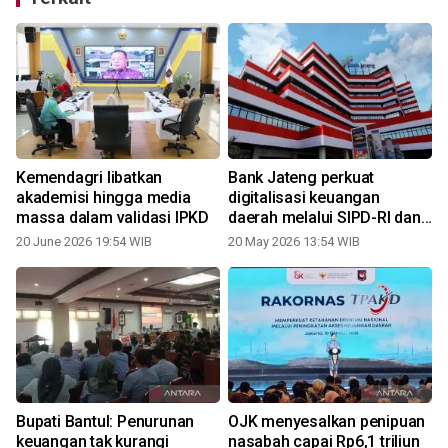
n
Kemendagri libatkan
Bank Jateng perkuat
akademisi hingga media
digitalisasi keuangan
massa dalam validasi IPKD
daerah melalui SIPD-RI dan
Siskeudes
20 June 2026 19:54 WIB
20 May 2026 13:54 WIB
Bupati Bantul: Penurunan
OJK menyesalkan penipuan
keuangan tak kurangi
nasabah capai Rp6,1 triliun