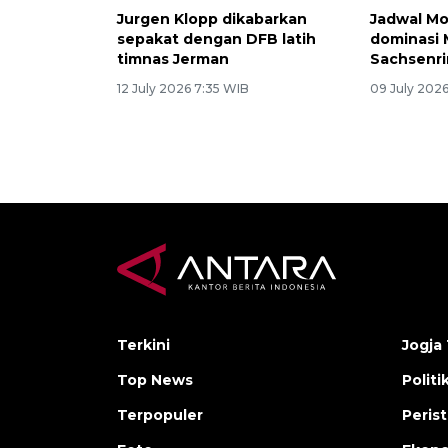
Jurgen Klopp dikabarkan
Jadwal M
sepakat dengan DFB latih
dominasi 
timnas Jerman
Sachsenr
12 July 2026 7:35 WIB
09 July 2026
Terkini
Jogja 
Top News
Politi
Terpopuler
Peris