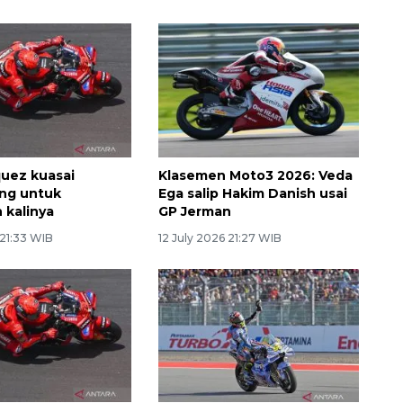
uez kuasai
Klasemen Moto3 2026: Veda
ng untuk
Ega salip Hakim Danish usai
 kalinya
GP Jerman
 21:33 WIB
12 July 2026 21:27 WIB