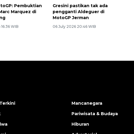
otoGP: Pembuktian
Gresini pastikan tak ada
Marc Marquez di
pengganti Aldeguer di
ing
MotoGP Jerman
 16:36 WIB
06 July 2026 20:46 WIB
Terkini
Mancanegara
k
Pariwisata & Budaya
tiwa
Hiburan