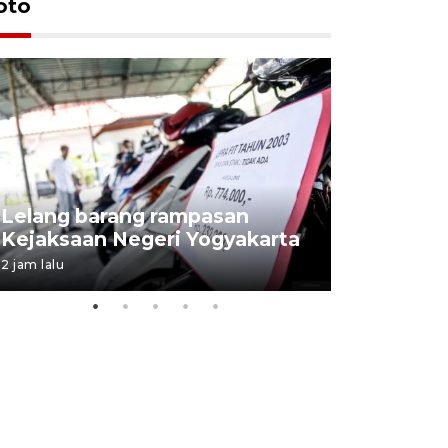
oto
Lelang barang rampasan
Pasokan h
Kejaksaan Negeri Yogyakarta
melimpah 
2 jam lalu
8 jam lalu