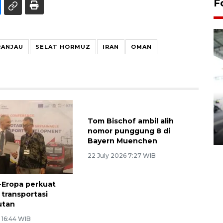
F
RANJAU
SELAT HORMUZ
IRAN
OMAN
Yogyakarta Gamelan Festival
2026
03 August 2026 12:31 WIB
-Eropa perkuat
Tom Bischof ambil alih
 transportasi
nomor punggung 8 di
utan
Bayern Muenchen
 16:44 WIB
22 July 2026 7:27 WIB