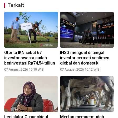
Terkait
Otorita IKN sebut 67
IHSG menguat di tengah
investor swasta sudah
investor cermati sentimen
berinvestasi Rp74,54 triliun
global dan domestik
07 August 2026 15:19 WIB
07 August 2026 10:12 WIB
1
Legislator Gunungkidul
Mentan mempermudah