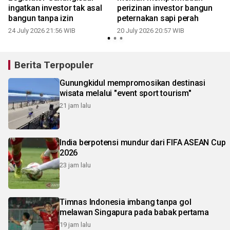
ingatkan investor tak asal
perizinan investor bangun
bangun tanpa izin
peternakan sapi perah
24 July 2026 21:56 WIB
20 July 2026 20:57 WIB
0
Berita Terpopuler
Gunungkidul mempromosikan destinasi
wisata melalui "event sport tourism"
21 jam lalu
India berpotensi mundur dari FIFA ASEAN Cup
2026
23 jam lalu
Timnas Indonesia imbang tanpa gol
melawan Singapura pada babak pertama
19 jam lalu