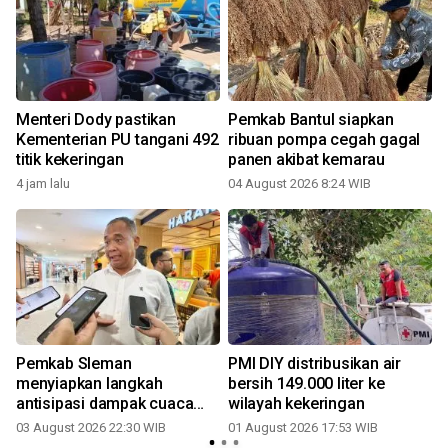
Menteri Dody pastikan
Pemkab Bantul siapkan
Kementerian PU tangani 492
ribuan pompa cegah gagal
titik kekeringan
panen akibat kemarau
4 jam lalu
04 August 2026 8:24 WIB
3
Pemkab Sleman
PMI DIY distribusikan air
menyiapkan langkah
bersih 149.000 liter ke
antisipasi dampak cuaca
wilayah kekeringan
ekstrem
03 August 2026 22:30 WIB
01 August 2026 17:53 WIB
3