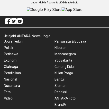
Unduh Mobile Apps untuk iOS dan Android
Jelajahi ANTARA News Jogja
Jogja Terkini
Pariwisata & Budaya
Politik
Hiburan
Peristiwa
Mancanegara
Ekonomi
Yogyakarta
Olahraga
Gunung Kidul
Pendidikan
Kulon Progo
Nasional
Bantul
Nusantara
Sleman
Foto
Redaksi
Video
ANTARA Foto
BrandA