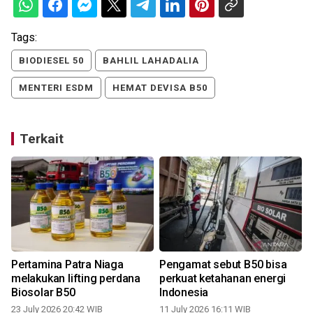
Tags:
BIODIESEL 50
BAHLIL LAHADALIA
MENTERI ESDM
HEMAT DEVISA B50
Terkait
Pertamina Patra Niaga
Pengamat sebut B50 bisa
melakukan lifting perdana
perkuat ketahanan energi
Biosolar B50
Indonesia
23 July 2026 20:42 WIB
11 July 2026 16:11 WIB