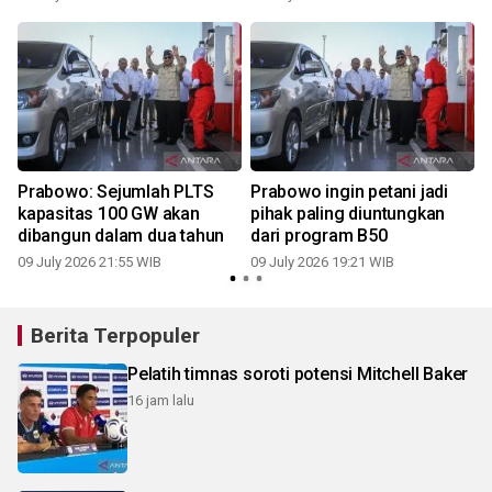
Prabowo: Sejumlah PLTS
Prabowo ingin petani jadi
i
kapasitas 100 GW akan
pihak paling diuntungkan
dibangun dalam dua tahun
dari program B50
09 July 2026 21:55 WIB
09 July 2026 19:21 WIB
2
Berita Terpopuler
Pelatih timnas soroti potensi Mitchell Baker
16 jam lalu