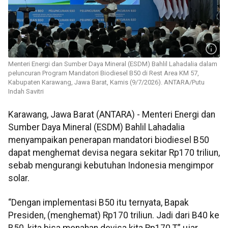
Menteri Energi dan Sumber Daya Mineral (ESDM) Bahlil Lahadalia dalam
peluncuran Program Mandatori Biodiesel B50 di Rest Area KM 57,
Kabupaten Karawang, Jawa Barat, Kamis (9/7/2026). ANTARA/Putu
Indah Savitri
Karawang, Jawa Barat (ANTARA) - Menteri Energi dan
Sumber Daya Mineral (ESDM) Bahlil Lahadalia
menyampaikan penerapan mandatori biodiesel B50
dapat menghemat devisa negara sekitar Rp170 triliun,
sebab mengurangi kebutuhan Indonesia mengimpor
solar.
“Dengan implementasi B50 itu ternyata, Bapak
Presiden, (menghemat) Rp170 triliun. Jadi dari B40 ke
B50, kita bisa menahan devisa kita Rp170 T,” ujar