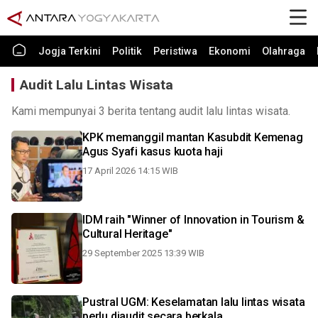
Jogja Terkini
Politik
Peristiwa
Ekonomi
Olahraga
Audit Lalu Lintas Wisata
Kami mempunyai 3 berita tentang audit lalu lintas wisata.
KPK memanggil mantan Kasubdit Kemenag
Agus Syafi kasus kuota haji
17 April 2026 14:15 WIB
IDM raih "Winner of Innovation in Tourism &
Cultural Heritage"
29 September 2025 13:39 WIB
Pustral UGM: Keselamatan lalu lintas wisata
perlu diaudit secara berkala