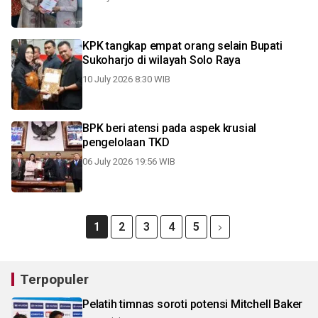
KPK tangkap empat orang selain Bupati
Sukoharjo di wilayah Solo Raya
10 July 2026 8:30 WIB
BPK beri atensi pada aspek krusial
pengelolaan TKD
06 July 2026 19:56 WIB
1
2
3
4
5
Terpopuler
Pelatih timnas soroti potensi Mitchell Baker