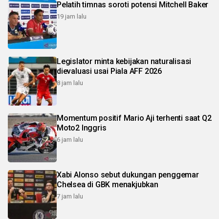
Pelatih timnas soroti potensi Mitchell Baker
19 jam lalu
Legislator minta kebijakan naturalisasi
dievaluasi usai Piala AFF 2026
8 jam lalu
Momentum positif Mario Aji terhenti saat Q2
Moto2 Inggris
6 jam lalu
Xabi Alonso sebut dukungan penggemar
Chelsea di GBK menakjubkan
7 jam lalu