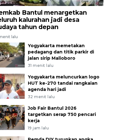
emkab Bantul menargetkan
eluruh kalurahan jadi desa
udaya tahun depan
menit lalu
Yogyakarta memetakan
pedagang dan titik parkir di
jalan sirip Malioboro
31 menit lalu
Yogyakarta meluncurkan logo
HUT ke-270 tandai rangkaian
agenda hari jadi
32 menit lalu
Job Fair Bantul 2026
targetkan serap 750 pencari
kerja
19 jam lalu
Pemda DIY turunkan angka