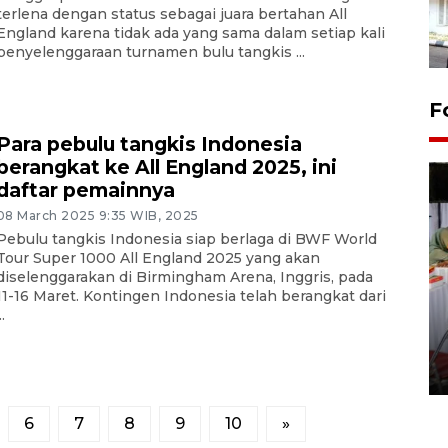
terlena dengan status sebagai juara bertahan All
England karena tidak ada yang sama dalam setiap kali
penyelenggaraan turnamen bulu tangkis ...
F
Para pebulu tangkis Indonesia
berangkat ke All England 2025, ini
daftar pemainnya
08 March 2025 9:35 WIB, 2025
Pebulu tangkis Indonesia siap berlaga di BWF World
Tour Super 1000 All England 2025 yang akan
diselenggarakan di Birmingham Arena, Inggris, pada
11-16 Maret. Kontingen Indonesia telah berangkat dari
..
Pameran seni rupa karya
seniman neurodivergen
03 August 2026 13:03 WIB
6
7
8
9
10
»