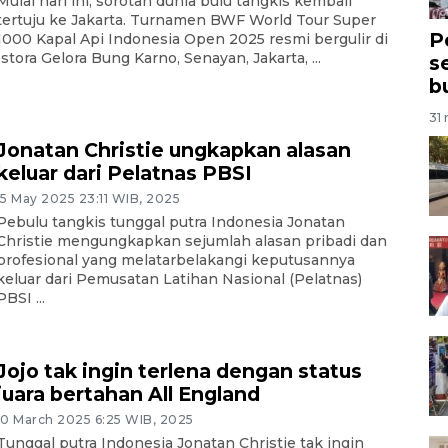
Mulai hari ini, sorotan dunia bulu tangkis kembali
tertuju ke Jakarta. Turnamen BWF World Tour Super
P
1000 Kapal Api Indonesia Open 2025 resmi bergulir di
Istora Gelora Bung Karno, Senayan, Jakarta, ...
s
b
31 
Jonatan Christie ungkapkan alasan
keluar dari Pelatnas PBSI
15 May 2025 23:11 WIB, 2025
Pebulu tangkis tunggal putra Indonesia Jonatan
Christie mengungkapkan sejumlah alasan pribadi dan
profesional yang melatarbelakangi keputusannya
keluar dari Pemusatan Latihan Nasional (Pelatnas)
PBSI ...
Jojo tak ingin terlena dengan status
juara bertahan All England
10 March 2025 6:25 WIB, 2025
Tunggal putra Indonesia Jonatan Christie tak ingin