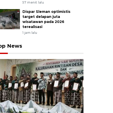
57 menit lalu
Dispar Sleman optimistis
target delapan juta
wisatawan pada 2026
terealisasi
1 jam lalu
op News