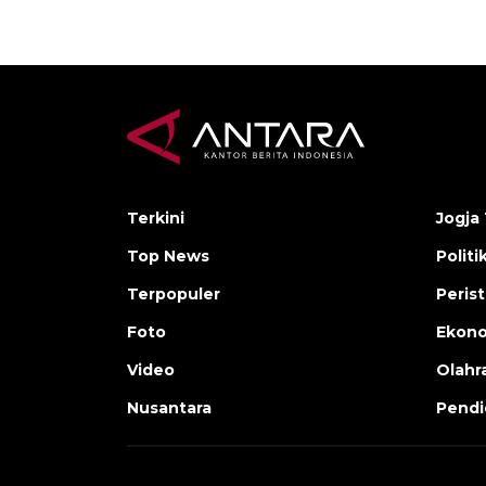
Terkini
Jogja 
Top News
Politi
Terpopuler
Peris
Foto
Ekon
Video
Olahr
Nusantara
Pendi