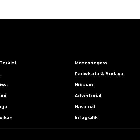
Terkini
Mancanegara
k
Pariwisata & Budaya
tiwa
Hiburan
omi
Advertorial
aga
Nasional
dikan
Infografik