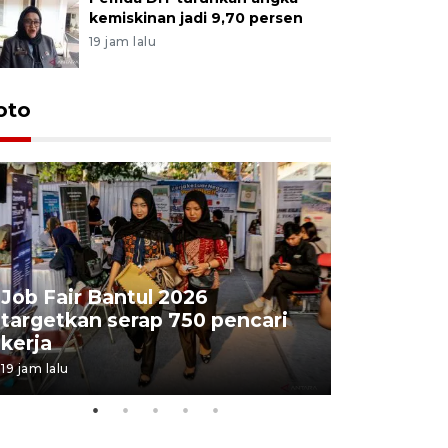
kemiskinan jadi 9,70 persen
19 jam lalu
oto
Job Fair Bantul 2026
targetkan serap 750 pencari
Lelang b
kerja
Kejaksaa
19 jam lalu
06 August 202