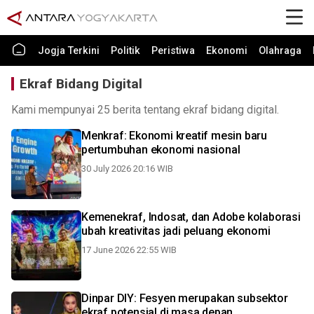
Jogja Terkini
Politik
Peristiwa
Ekonomi
Olahraga
Ekraf Bidang Digital
Kami mempunyai 25 berita tentang ekraf bidang digital.
Menkraf: Ekonomi kreatif mesin baru
pertumbuhan ekonomi nasional
30 July 2026 20:16 WIB
Kemenekraf, Indosat, dan Adobe kolaborasi
ubah kreativitas jadi peluang ekonomi
17 June 2026 22:55 WIB
Dinpar DIY: Fesyen merupakan subsektor
ekraf potensial di masa depan