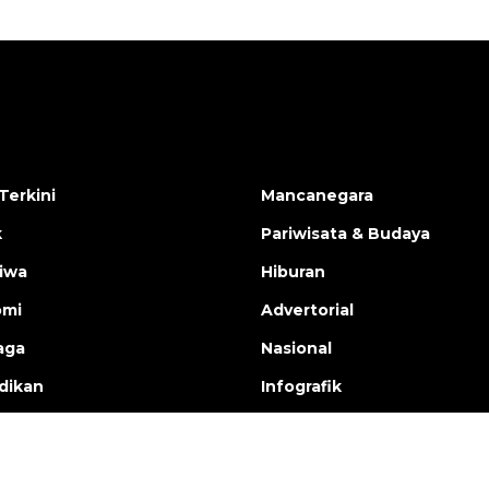
Terkini
Mancanegara
k
Pariwisata & Budaya
tiwa
Hiburan
omi
Advertorial
aga
Nasional
dikan
Infografik