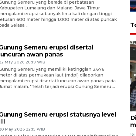
Gunung Semeru yang berada di perbatasan
Kabupaten Lumajang dan Malang, Jawa Timur
mengalami erupsi sebanyak lima kali dengan tinggi
letusan 600 meter hingga 1.000 meter di atas puncak
T
pada Selasa ...
Gunung Semeru erupsi disertai
luncuran awan panas
22 May 2026 20:19 WIB
Gunung Semeru yang memiliki ketinggian 3.676
meter di atas permukaan laut (mdpl) dilaporkan
mengalami erupsi disertai luncuran awan panas pada
Jumat malam. "Telah terjadi erupsi Gunung Semeru ...
Gunung Semeru erupsi statusnya level
D
III
m
20 May 2026 22:15 WIB
16 