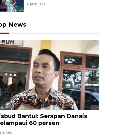
4 jam lalu
op News
isbud Bantul: Serapan Danais
elampaui 60 persen
jam lalu