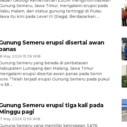
Badan Geologi Kementerian ESDM menginformasikan
Gunung Semeru, Jawa Timur, mengalami erupsi pada
Rabu malam, dan status gunung tertinggi di Pulau
Jawa itu kini pada Level III (Siaga). Berdasarkan ...
Gunung Semeru erupsi disertai awan
panas
18 May 2026 19:36 WIB
Gunung Semeru yang berada di perbatasan
Kabupaten Lumajang dan Malang, Jawa Timur
mengalami erupsi disertai awan panas pada Senin
sore. "Telah terjadi erupsi Gunung Semeru pada pukul
14.38 ...
Gunung Semeru erupsi tiga kali pada
Minggu pagi
17 May 2026 12:56 WIB
Gunung Semeru yang memiliki ketinggian 3.676