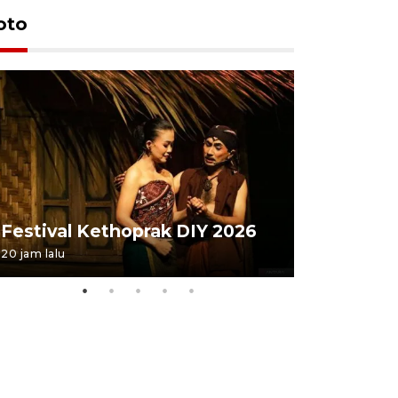
oto
Festival 
Festival Kethoprak DIY 2026
DIY
20 jam lalu
07 August 202