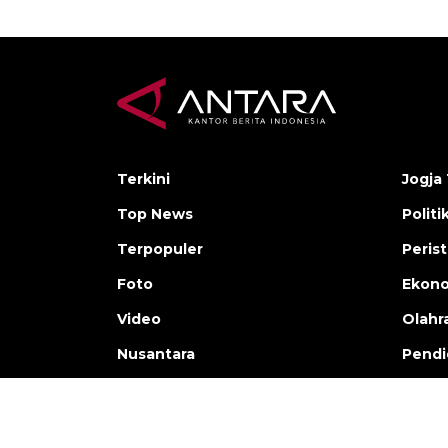
Terkini
Jogja 
Top News
Politi
Terpopuler
Peris
Foto
Ekon
Video
Olahr
Nusantara
Pendi
Copyright © ANTARA