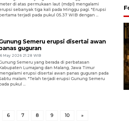
meter di atas permukaan laut (mdpl) mengalami
F
erupsi sebanyak tiga kali pada Minggu pagi. "Erupsi
pertama terjadi pada pukul 05.37 WIB dengan ...
Gunung Semeru erupsi disertai awan
panas guguran
16 May 2026 21:28 WIB
Gunung Semeru yang berada di perbatasan
Pasokan hortikultura
Kabupaten Lumajang dan Malang, Jawa Timur
mengalami erupsi disertai awan panas guguran pada
melimpah picu deflasi DIY
Sabtu malam. "Telah terjadi erupsi Gunung Semeru
06 August 2026 11:37 WIB
pada pukul ...
6
7
8
9
10
»