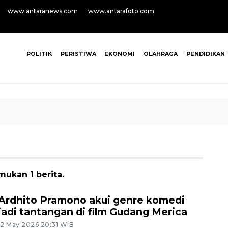
www.antaranews.com
www.antarafoto.com
POLITIK
PERISTIWA
EKONOMI
OLAHRAGA
PENDIDIKAN
ukan 1 berita.
Ardhito Pramono akui genre komedi
jadi tantangan di film Gudang Merica
12 May 2026 20:31 WIB