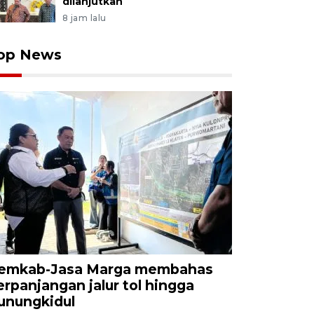
dilanjutkan
8 jam lalu
op News
emkab-Jasa Marga membahas
erpanjangan jalur tol hingga
unungkidul