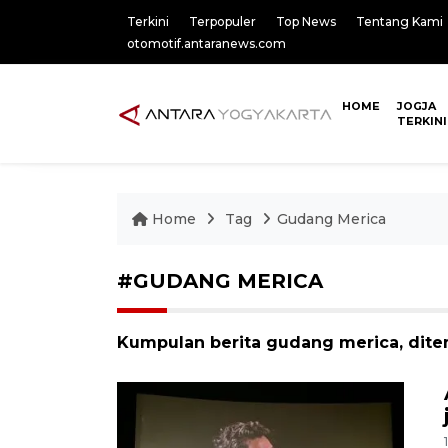
Terkini
Terpopuler
Top News
Tentang Kami
otomotif.antaranews.com
HOME
JOGJA
TERKINI
Home
Tag
Gudang Merica
#GUDANG MERICA
Kumpulan berita gudang merica, ditem