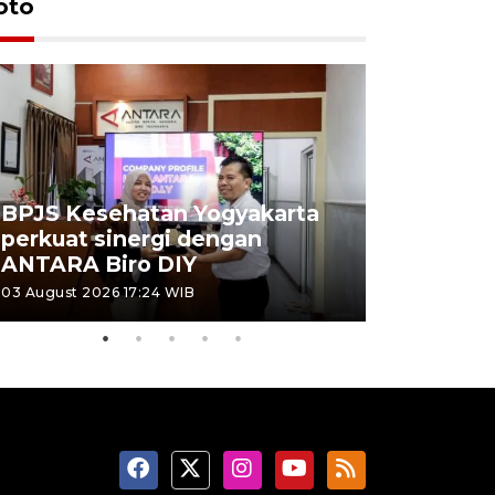
oto
BPJS Kesehatan Yogyakarta
perkuat sinergi dengan
Pameran 
ANTARA Biro DIY
seniman 
03 August 2026 17:24 WIB
03 August 202