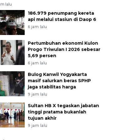
am lalu
186.979 penumpang kereta
api melalui stasiun di Daop 6
6 jam lalu
Pertumbuhan ekonomi Kulon
Progo Triwulan I 2026 sebesar
5,69 persen
6 jam lalu
Bulog Kanwil Yogyakarta
masif salurkan beras SPHP
jaga stabilitas harga
9 jam lalu
Sultan HB X tegaskan jabatan
tinggi pratama bukanlah
tujuan akhir
9 jam lalu