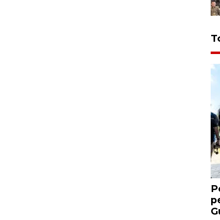
T
P
p
G