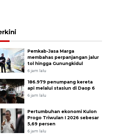
erkini
Pemkab-Jasa Marga
membahas perpanjangan jalur
tol hingga Gunungkidul
6 jam lalu
186.979 penumpang kereta
api melalui stasiun di Daop 6
6 jam lalu
Pertumbuhan ekonomi Kulon
Progo Triwulan I 2026 sebesar
5,69 persen
6 jam lalu