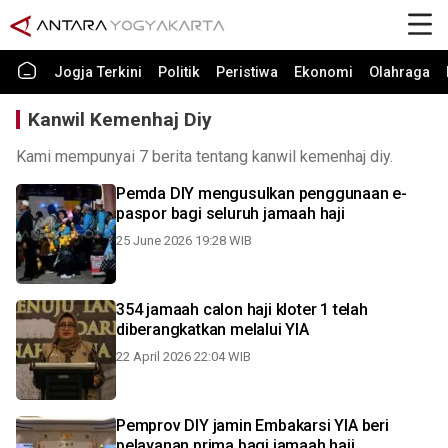
Jogja Terkini
Politik
Peristiwa
Ekonomi
Olahraga
Kanwil Kemenhaj Diy
Kami mempunyai 7 berita tentang kanwil kemenhaj diy.
Pemda DIY mengusulkan penggunaan e-
paspor bagi seluruh jamaah haji
25 June 2026 19:28 WIB
354 jamaah calon haji kloter 1 telah
diberangkatkan melalui YIA
22 April 2026 22:04 WIB
Pemprov DIY jamin Embakarsi YIA beri
pelayanan prima bagi jamaah haji