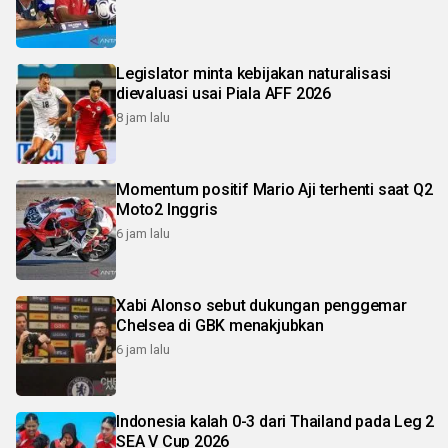
Legislator minta kebijakan naturalisasi
dievaluasi usai Piala AFF 2026
8 jam lalu
Momentum positif Mario Aji terhenti saat Q2
Moto2 Inggris
6 jam lalu
Xabi Alonso sebut dukungan penggemar
Chelsea di GBK menakjubkan
6 jam lalu
Indonesia kalah 0-3 dari Thailand pada Leg 2
SEA V Cup 2026