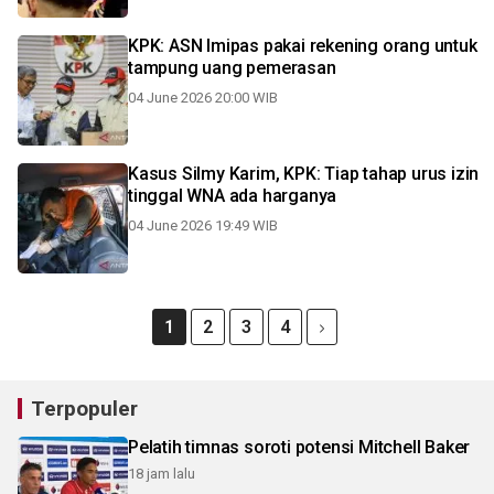
KPK: ASN Imipas pakai rekening orang untuk
tampung uang pemerasan
04 June 2026 20:00 WIB
Kasus Silmy Karim, KPK: Tiap tahap urus izin
tinggal WNA ada harganya
04 June 2026 19:49 WIB
1
2
3
4
Terpopuler
Pelatih timnas soroti potensi Mitchell Baker
18 jam lalu