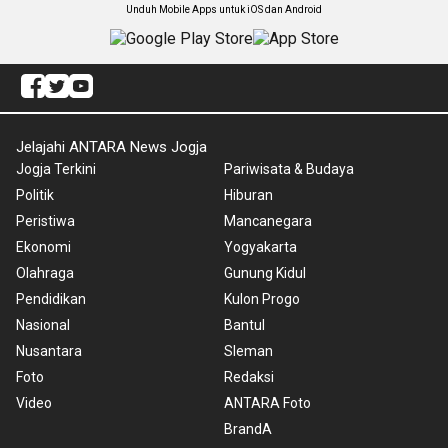
Unduh Mobile Apps untuk iOS dan Android
Jelajahi ANTARA News Jogja
Jogja Terkini
Pariwisata & Budaya
Politik
Hiburan
Peristiwa
Mancanegara
Ekonomi
Yogyakarta
Olahraga
Gunung Kidul
Pendidikan
Kulon Progo
Nasional
Bantul
Nusantara
Sleman
Foto
Redaksi
Video
ANTARA Foto
BrandA