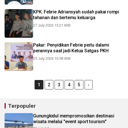
KPK: Febrie Adriansyah sudah pakai rompi
tahanan dan bertemu keluarga
27 July 2026 15:21 WIB
Pakar: Penyidikan Febrie perlu dalami
perannya saat jadi Ketua Satgas PKH
25 July 2026 10:58 WIB
1
2
3
4
5
Terpopuler
Gunungkidul mempromosikan destinasi
wisata melalui "event sport tourism"