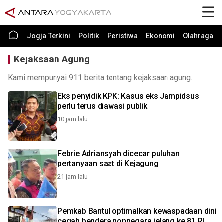
Jogja Terkini
Politik
Peristiwa
Ekonomi
Olahraga
Kejaksaan Agung
Kami mempunyai 911 berita tentang kejaksaan agung.
Eks penyidik KPK: Kasus eks Jampidsus
perlu terus diawasi publik
10 jam lalu
Febrie Adriansyah dicecar puluhan
pertanyaan saat di Kejagung
21 jam lalu
Pemkab Bantul optimalkan kewaspadaan dini
cegah bendera nonnegara jelang ke 81 RI