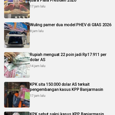
juara Piala Presiden 2026
17 jam lalu
Wuling pamer dua model PHEV di GIIAS 2026
8 jam lalu
Rupiah menguat 22 poin jadi Rp17.911 per
dolar AS
14 jam lalu
KPK sita 150.000 dolar AS terkait
pengembangan kasus KPP Banjarmasin
17 jam lalu
KPK sebut saksi kasus KPP Banjarmasin