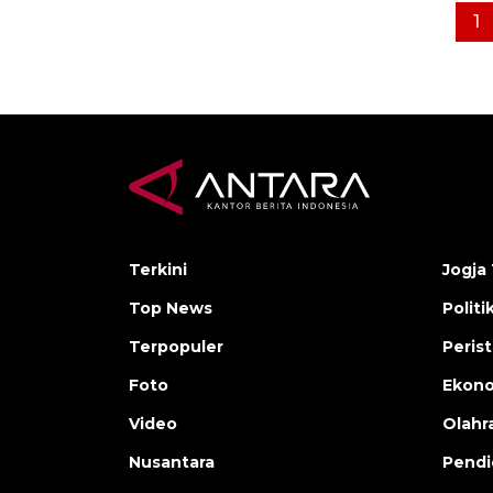
1
Terkini
Jogja 
Top News
Politi
Terpopuler
Peris
Foto
Ekon
Video
Olahr
Nusantara
Pendi