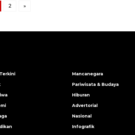
2
»
Terkini
Mancanegara
k
Pariwisata & Budaya
tiwa
Hiburan
omi
Advertorial
aga
Nasional
dikan
Infografik