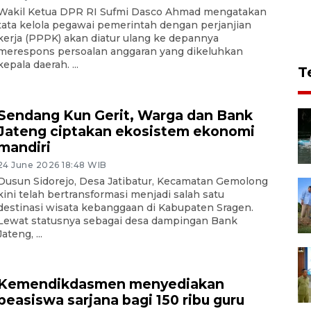
Wakil Ketua DPR RI Sufmi Dasco Ahmad mengatakan
tata kelola pegawai pemerintah dengan perjanjian
kerja (PPPK) akan diatur ulang ke depannya
merespons persoalan anggaran yang dikeluhkan
kepala daerah. ...
T
Sendang Kun Gerit, Warga dan Bank
Jateng ciptakan ekosistem ekonomi
mandiri
24 June 2026 18:48 WIB
Dusun Sidorejo, Desa Jatibatur, Kecamatan Gemolong
kini telah bertransformasi menjadi salah satu
destinasi wisata kebanggaan di Kabupaten Sragen.
Lewat statusnya sebagai desa dampingan Bank
Jateng, ...
Kemendikdasmen menyediakan
beasiswa sarjana bagi 150 ribu guru