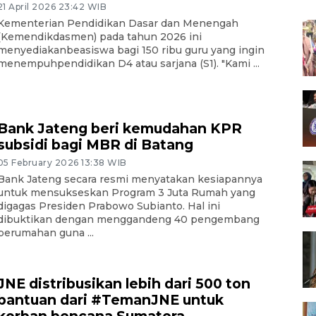
21 April 2026 23:42 WIB
Kementerian Pendidikan Dasar dan Menengah
(Kemendikdasmen) pada tahun 2026 ini
menyediakanbeasiswa bagi 150 ribu guru yang ingin
menempuhpendidikan D4 atau sarjana (S1). "Kami ...
Bank Jateng beri kemudahan KPR
subsidi bagi MBR di Batang
05 February 2026 13:38 WIB
Bank Jateng secara resmi menyatakan kesiapannya
untuk mensukseskan Program 3 Juta Rumah yang
digagas Presiden Prabowo Subianto. Hal ini
dibuktikan dengan menggandeng 40 pengembang
perumahan guna ...
JNE distribusikan lebih dari 500 ton
bantuan dari #TemanJNE untuk