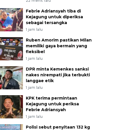
22 menit lalu
Febrie Adriansyah tiba di
Kejagung untuk diperiksa
sebagai tersangka
1 jam lalu
Ruben Amorim pastikan Milan
memiliki gaya bermain yang
fleksibel
1 jam lalu
DPR minta Kemenkes sanksi
nakes nirempati jika terbukti
langgae etik
1 jam lalu
KPK terima permintaan
Kejagung untuk periksa
Febrie Adriansyah
1 jam lalu
Polisi sebut penyitaan 132 kg