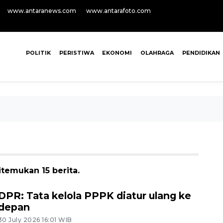
www.antaranews.com
www.antarafoto.com
POLITIK
PERISTIWA
EKONOMI
OLAHRAGA
PENDIDIKAN
temukan 15 berita.
DPR: Tata kelola PPPK diatur ulang ke
depan
30 July 2026 16:01 WIB