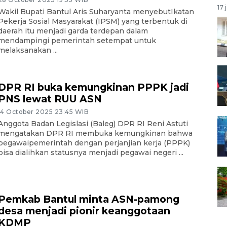
17 
Wakil Bupati Bantul Aris Suharyanta menyebutIkatan
Pekerja Sosial Masyarakat (IPSM) yang terbentuk di
daerah itu menjadi garda terdepan dalam
mendampingi pemerintah setempat untuk
melaksanakan ...
DPR RI buka kemungkinan PPPK jadi
PNS lewat RUU ASN
14 October 2025 23:45 WIB
Anggota Badan Legislasi (Baleg) DPR RI Reni Astuti
mengatakan DPR RI membuka kemungkinan bahwa
pegawaipemerintah dengan perjanjian kerja (PPPK)
bisa dialihkan statusnya menjadi pegawai negeri ...
Pemkab Bantul minta ASN-pamong
desa menjadi pionir keanggotaan
KDMP