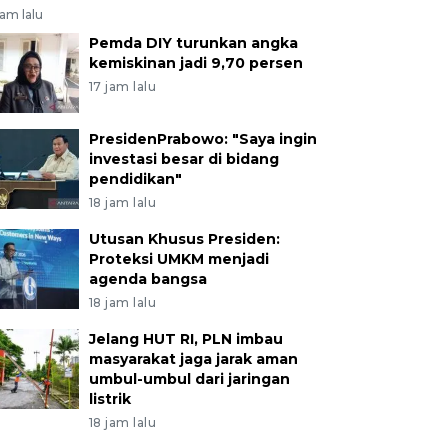
jam lalu
Pemda DIY turunkan angka
kemiskinan jadi 9,70 persen
17 jam lalu
PresidenPrabowo: "Saya ingin
investasi besar di bidang
pendidikan"
18 jam lalu
Utusan Khusus Presiden:
Proteksi UMKM menjadi
agenda bangsa
18 jam lalu
Jelang HUT RI, PLN imbau
masyarakat jaga jarak aman
umbul-umbul dari jaringan
listrik
18 jam lalu