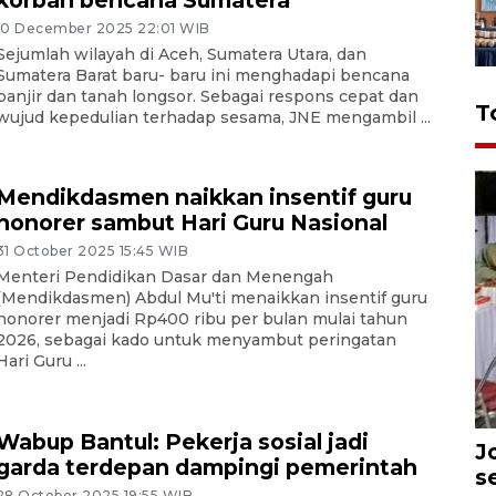
korban bencana Sumatera
10 December 2025 22:01 WIB
Sejumlah wilayah di Aceh, Sumatera Utara, dan
Sumatera Barat baru- baru ini menghadapi bencana
banjir dan tanah longsor. Sebagai respons cepat dan
T
wujud kepedulian terhadap sesama, JNE mengambil ...
Mendikdasmen naikkan insentif guru
honorer sambut Hari Guru Nasional
31 October 2025 15:45 WIB
Menteri Pendidikan Dasar dan Menengah
(Mendikdasmen) Abdul Mu'ti menaikkan insentif guru
honorer menjadi Rp400 ribu per bulan mulai tahun
2026, sebagai kado untuk menyambut peringatan
Hari Guru ...
Wabup Bantul: Pekerja sosial jadi
J
garda terdepan dampingi pemerintah
s
28 October 2025 19:55 WIB