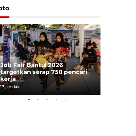
oto
Job Fair Bantul 2026
targetkan serap 750 pencari
Lelang b
kerja
Kejaksaa
17 jam lalu
21 jam lalu