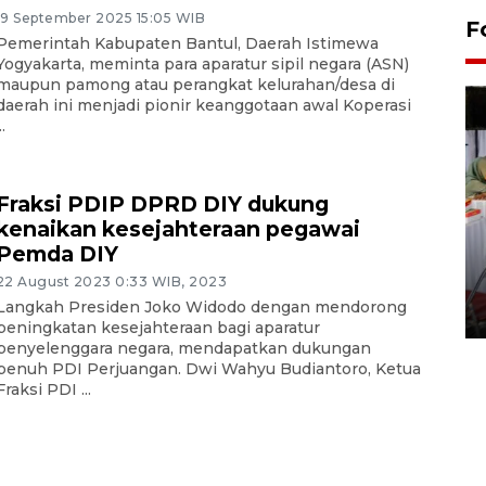
19 September 2025 15:05 WIB
F
Pemerintah Kabupaten Bantul, Daerah Istimewa
Yogyakarta, meminta para aparatur sipil negara (ASN)
maupun pamong atau perangkat kelurahan/desa di
daerah ini menjadi pionir keanggotaan awal Koperasi
..
Fraksi PDIP DPRD DIY dukung
kenaikan kesejahteraan pegawai
Pemda DIY
Pameran seni rupa karya
seniman neurodivergen
22 August 2023 0:33 WIB, 2023
Langkah Presiden Joko Widodo dengan mendorong
03 August 2026 13:03 WIB
peningkatan kesejahteraan bagi aparatur
penyelenggara negara, mendapatkan dukungan
penuh PDI Perjuangan. Dwi Wahyu Budiantoro, Ketua
Fraksi PDI ...