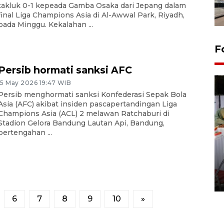
takluk 0-1 kepeada Gamba Osaka dari Jepang dalam
final Liga Champions Asia di Al-Awwal Park, Riyadh,
pada Minggu. Kekalahan ...
F
Persib hormati sanksi AFC
15 May 2026 19:47 WIB
Persib menghormati sanksi Konfederasi Sepak Bola
Asia (AFC) akibat insiden pascapertandingan Liga
Champions Asia (ACL) 2 melawan Ratchaburi di
Stadion Gelora Bandung Lautan Api, Bandung,
pertengahan ...
Pameran seni rupa karya
seniman neurodivergen
03 August 2026 13:03 WIB
6
7
8
9
10
»