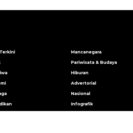
Terkini
Mancanegara
k
Pariwisata & Budaya
tiwa
Hiburan
omi
Advertorial
aga
Nasional
dikan
Infografik