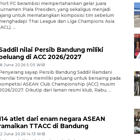
Port FC berambisi mempertahankan gelar juara
turnamen Piala Presiden, yang sekaligus menjadi
ajang untuk mematangkan komposisi tim sebelum
menghadapi Thai League dan Liga Champions Asia
(ACL). ...
Saddil nilai Persib Bandung miliki
peluang di ACC 2026/2027
18 June 2026 5:05 WIB
Penyerang sayap Persib Bandung Saddil Ramdani
menilai timnya memiliki peluang untuk bersaing pada
kompetisi ASEAN Club Championship (ACC) musim
2026/2027. Dikutip dari laman resmi klub, Rabu, ...
114 atlet dari enam negara ASEAN
ramaikan TTACC di Bandung
12 June 2026 14:13 WIB