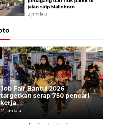
pedagang dan titik parkir di
jalan sirip Malioboro
2 jam lalu
oto
Job Fair Bantul 2026
targetkan serap 750 pencari
Lelang b
kerja
Kejaksaa
21 jam lalu
06 August 202