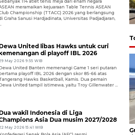
Sebanyak 114 atlet tenis meja dari enam negara
ASEAN meramaikan kejuaraan Table Tennis ASEAN
Club Championship (TTACC) 2026 yang berlangsung
di Graha Sanusi Hardjadinata, Universitas Padjadjaran,
..
T
Dewa United libas Hawks untuk curi
kemenangan di playoff IBL 2026
29 May 2026 9:55 WIB
Dewa United Banten memenangi Game 1 seri putaran
pertama playoff IBL 2026 dengan skor 85-66 atas
Tangerang Hawks Basketball, Kamis. Dua pemain
Dewa United tampil istimewa, yaitu Troy Gillenwater ...
Dua wakil Indonesia di Liga
Champions Asia Dua musim 2027/2028
22 May 2026 15:41 WIB
G
Konfederasi Sepak Bola Asia (AFC) resmi