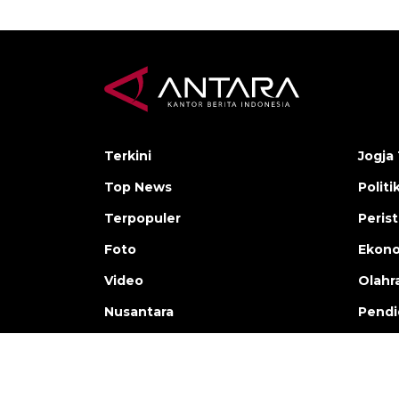
Terkini
Jogja 
Top News
Politi
Terpopuler
Peris
Foto
Ekon
Video
Olahr
Nusantara
Pendi
Copyright © ANTARA