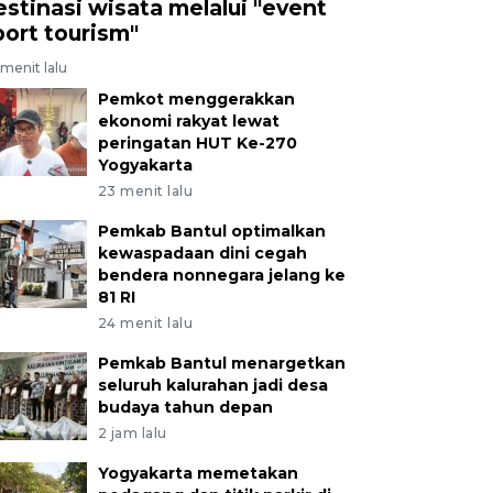
estinasi wisata melalui "event
port tourism"
menit lalu
Pemkot menggerakkan
ekonomi rakyat lewat
peringatan HUT Ke-270
Yogyakarta
23 menit lalu
Pemkab Bantul optimalkan
kewaspadaan dini cegah
bendera nonnegara jelang ke
81 RI
24 menit lalu
Pemkab Bantul menargetkan
seluruh kalurahan jadi desa
budaya tahun depan
2 jam lalu
Yogyakarta memetakan