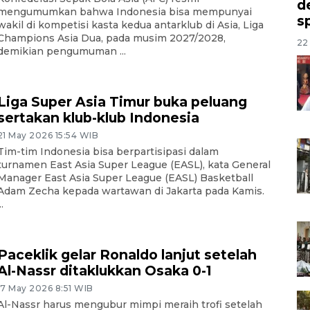
d
mengumumkan bahwa Indonesia bisa mempunyai
s
wakil di kompetisi kasta kedua antarklub di Asia, Liga
Champions Asia Dua, pada musim 2027/2028,
22 
demikian pengumuman ...
Liga Super Asia Timur buka peluang
sertakan klub-klub Indonesia
21 May 2026 15:54 WIB
Tim-tim Indonesia bisa berpartisipasi dalam
turnamen East Asia Super League (EASL), kata General
Manager East Asia Super League (EASL) Basketball
Adam Zecha kepada wartawan di Jakarta pada Kamis.
..
Paceklik gelar Ronaldo lanjut setelah
Al-Nassr ditaklukkan Osaka 0-1
17 May 2026 8:51 WIB
Al-Nassr harus mengubur mimpi meraih trofi setelah