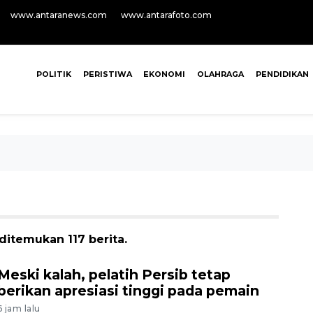
www.antaranews.com
www.antarafoto.com
POLITIK
PERISTIWA
EKONOMI
OLAHRAGA
PENDIDIKAN
ditemukan 117 berita.
Meski kalah, pelatih Persib tetap
berikan apresiasi tinggi pada pemain
6 jam lalu