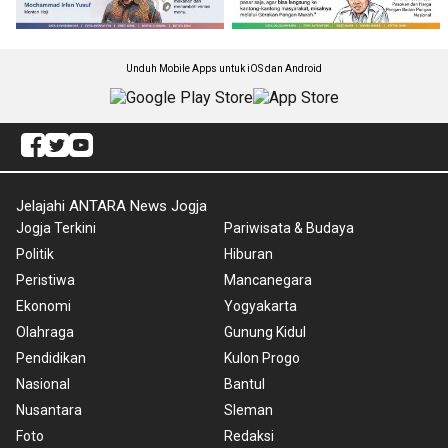
Unduh Mobile Apps untuk iOS dan Android
Jelajahi ANTARA News Jogja
Jogja Terkini
Pariwisata & Budaya
Politik
Hiburan
Peristiwa
Mancanegara
Ekonomi
Yogyakarta
Olahraga
Gunung Kidul
Pendidikan
Kulon Progo
Nasional
Bantul
Nusantara
Sleman
Foto
Redaksi