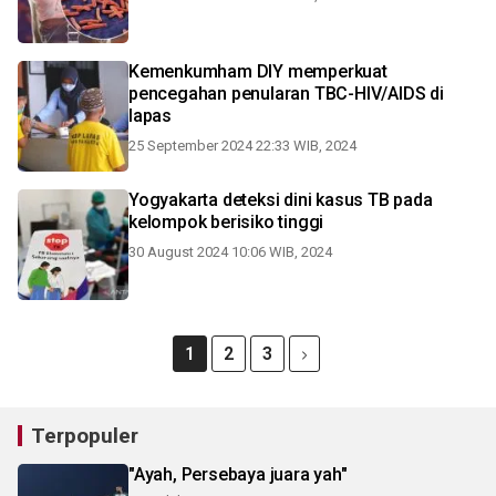
Kemenkumham DIY memperkuat
pencegahan penularan TBC-HIV/AIDS di
lapas
25 September 2024 22:33 WIB, 2024
Yogyakarta deteksi dini kasus TB pada
kelompok berisiko tinggi
30 August 2024 10:06 WIB, 2024
1
2
3
Terpopuler
"Ayah, Persebaya juara yah"