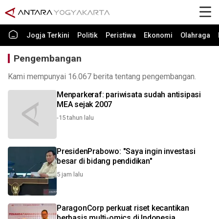
Jogja Terkini
Politik
Peristiwa
Ekonomi
Olahraga
Pengembangan
Kami mempunyai 16.067 berita tentang pengembangan.
Menparkeraf: pariwisata sudah antisipasi
MEA sejak 2007
-15 tahun lalu
PresidenPrabowo: "Saya ingin investasi
besar di bidang pendidikan"
5 jam lalu
ParagonCorp perkuat riset kecantikan
berbasis multi-omics di Indonesia