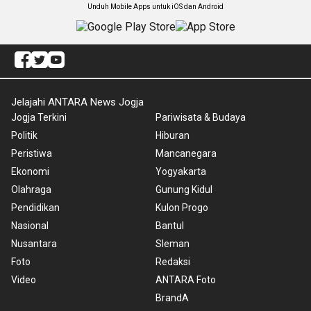
Unduh Mobile Apps untuk iOS dan Android
Jelajahi ANTARA News Jogja
Jogja Terkini
Pariwisata & Budaya
Politik
Hiburan
Peristiwa
Mancanegara
Ekonomi
Yogyakarta
Olahraga
Gunung Kidul
Pendidikan
Kulon Progo
Nasional
Bantul
Nusantara
Sleman
Foto
Redaksi
Video
ANTARA Foto
BrandA