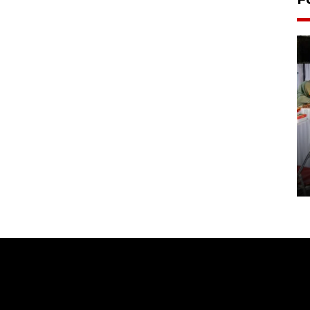
Pameran seni rupa karya
seniman neurodivergen
03 August 2026 13:03 WIB