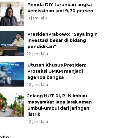
Pemda DIY turunkan angka
kemiskinan jadi 9,70 persen
11 jam lalu
PresidenPrabowo: "Saya ingin
investasi besar di bidang
pendidikan"
12 jam lalu
Utusan Khusus Presiden:
Proteksi UMKM menjadi
agenda bangsa
12 jam lalu
Jelang HUT RI, PLN imbau
masyarakat jaga jarak aman
umbul-umbul dari jaringan
listrik
12 jam lalu
oto