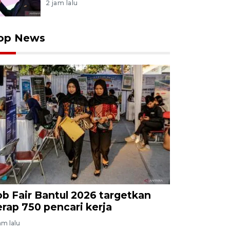
2 jam lalu
op News
ob Fair Bantul 2026 targetkan
erap 750 pencari kerja
jam lalu