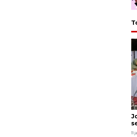
T
J
s
11 