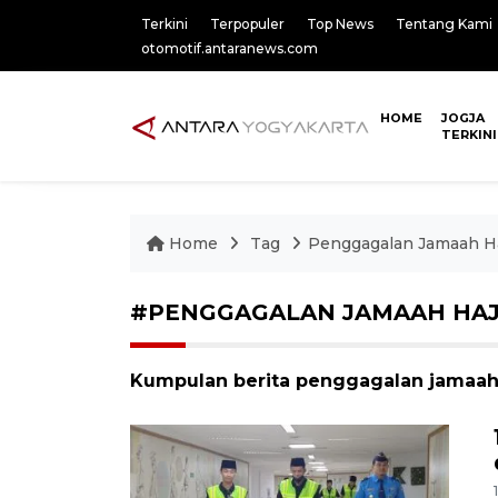
Terkini
Terpopuler
Top News
Tentang Kami
otomotif.antaranews.com
HOME
JOGJA
TERKINI
Home
Tag
Penggagalan Jamaah Haj
#PENGGAGALAN JAMAAH HAJI
Kumpulan berita penggagalan jamaah ha