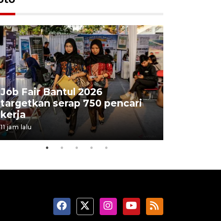
Job Fair Bantul 2026
targetkan serap 750 pencari
Lelang b
kerja
Kejaksaa
11 jam lalu
16 jam lalu