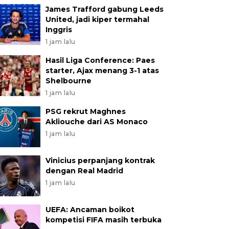
James Trafford gabung Leeds
United, jadi kiper termahal
Inggris
1 jam lalu
Hasil Liga Conference: Paes
starter, Ajax menang 3-1 atas
Shelbourne
1 jam lalu
PSG rekrut Maghnes
Akliouche dari AS Monaco
1 jam lalu
Vinicius perpanjang kontrak
dengan Real Madrid
1 jam lalu
UEFA: Ancaman boikot
kompetisi FIFA masih terbuka