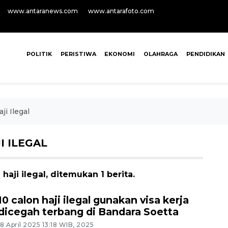
www.antaranews.com
www.antarafoto.com
POLITIK
PERISTIWA
EKONOMI
OLAHRAGA
PENDIDIKAN
i Ilegal
 ILEGAL
ji ilegal, ditemukan 1 berita.
10 calon haji ilegal gunakan visa kerja
dicegah terbang di Bandara Soetta
18 April 2025 13:18 WIB, 2025