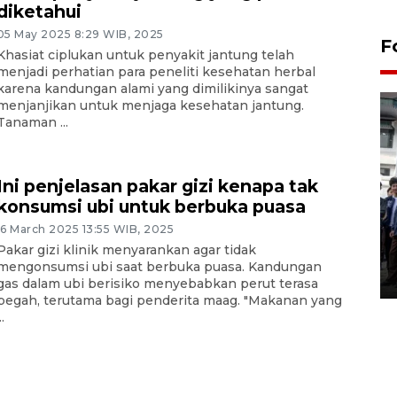
diketahui
05 May 2025 8:29 WIB, 2025
F
Khasiat ciplukan untuk penyakit jantung telah
menjadi perhatian para peneliti kesehatan herbal
karena kandungan alami yang dimilikinya sangat
menjanjikan untuk menjaga kesehatan jantung.
Tanaman ...
Ini penjelasan pakar gizi kenapa tak
konsumsi ubi untuk berbuka puasa
BPJS Kesehatan Yogyakarta
perkuat sinergi dengan
16 March 2025 13:55 WIB, 2025
Pakar gizi klinik menyarankan agar tidak
ANTARA Biro DIY
mengonsumsi ubi saat berbuka puasa. Kandungan
03 August 2026 17:24 WIB
gas dalam ubi berisiko menyebabkan perut terasa
begah, terutama bagi penderita maag. "Makanan yang
..