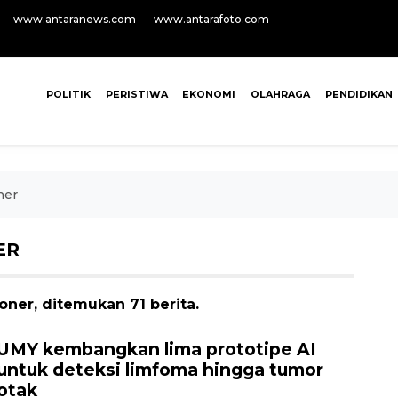
www.antaranews.com
www.antarafoto.com
POLITIK
PERISTIWA
EKONOMI
OLAHRAGA
PENDIDIKAN
ner
ER
oner, ditemukan 71 berita.
UMY kembangkan lima prototipe AI
untuk deteksi limfoma hingga tumor
otak