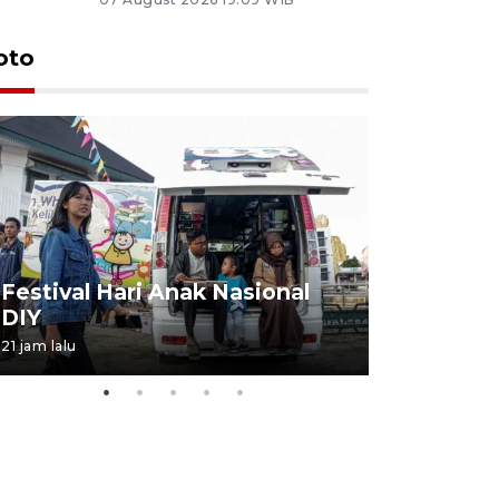
oto
Job Fair 
Festival Hari Anak Nasional
targetkan
DIY
kerja
21 jam lalu
06 August 20