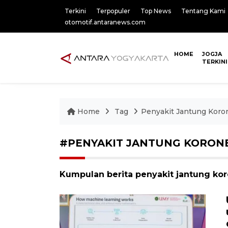
Terkini
Terpopuler
Top News
Tentang Kami
otomotif.antaranews.com
HOME
JOGJA
TERKINI
Home
Tag
Penyakit Jantung Koro
#PENYAKIT JANTUNG KORON
Kumpulan berita penyakit jantung kor