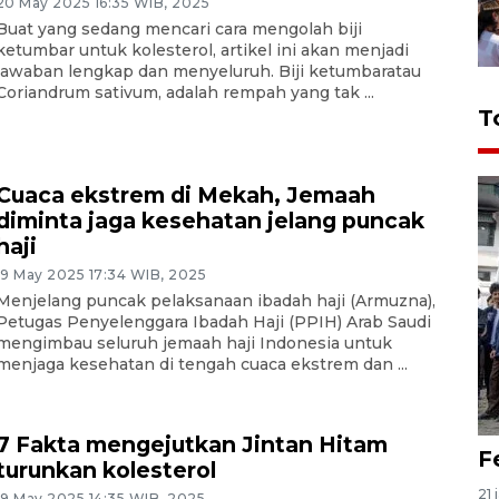
20 May 2025 16:35 WIB, 2025
Buat yang sedang mencari cara mengolah biji
ketumbar untuk kolesterol, artikel ini akan menjadi
jawaban lengkap dan menyeluruh. Biji ketumbaratau
Coriandrum sativum, adalah rempah yang tak ...
T
Cuaca ekstrem di Mekah, Jemaah
diminta jaga kesehatan jelang puncak
haji
19 May 2025 17:34 WIB, 2025
Menjelang puncak pelaksanaan ibadah haji (Armuzna),
Petugas Penyelenggara Ibadah Haji (PPIH) Arab Saudi
mengimbau seluruh jemaah haji Indonesia untuk
menjaga kesehatan di tengah cuaca ekstrem dan ...
7 Fakta mengejutkan Jintan Hitam
F
turunkan kolesterol
21 
19 May 2025 14:35 WIB, 2025