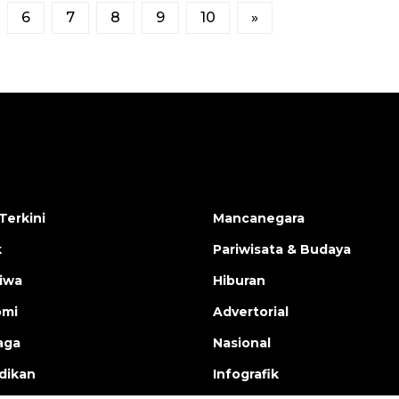
6
7
8
9
10
»
Terkini
Mancanegara
k
Pariwisata & Budaya
tiwa
Hiburan
omi
Advertorial
aga
Nasional
dikan
Infografik