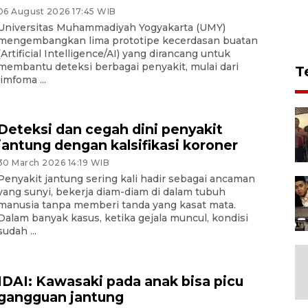
06 August 2026 17:45 WIB
Universitas Muhammadiyah Yogyakarta (UMY)
mengembangkan lima prototipe kecerdasan buatan
(Artificial Intelligence/AI) yang dirancang untuk
membantu deteksi berbagai penyakit, mulai dari
T
limfoma ...
Deteksi dan cegah dini penyakit
jantung dengan kalsifikasi koroner
30 March 2026 14:19 WIB
Penyakit jantung sering kali hadir sebagai ancaman
yang sunyi, bekerja diam-diam di dalam tubuh
manusia tanpa memberi tanda yang kasat mata.
Dalam banyak kasus, ketika gejala muncul, kondisi
sudah ...
IDAI: Kawasaki pada anak bisa picu
gangguan jantung