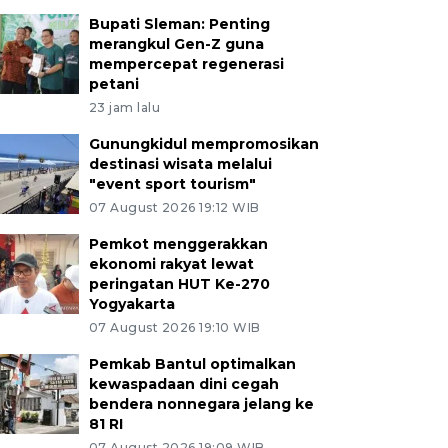
Bupati Sleman: Penting
merangkul Gen-Z guna
mempercepat regenerasi
petani
23 jam lalu
Gunungkidul mempromosikan
destinasi wisata melalui
"event sport tourism"
07 August 2026 19:12 WIB
Pemkot menggerakkan
ekonomi rakyat lewat
peringatan HUT Ke-270
Yogyakarta
07 August 2026 19:10 WIB
Pemkab Bantul optimalkan
kewaspadaan dini cegah
bendera nonnegara jelang ke
81 RI
07 August 2026 19:09 WIB