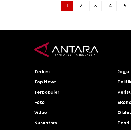
1
2
3
4
5
Terkini
Jogja 
Top News
Politi
Terpopuler
Peris
Foto
Ekon
Video
Olahr
Nusantara
Pendi